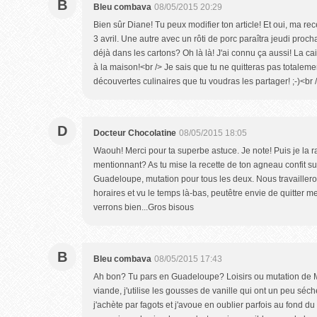
B
Bleu combava
08/05/2015 20:29
Bien sûr Diane! Tu peux modifier ton article! Et oui, ma rec
3 avril. Une autre avec un rôti de porc paraîtra jeudi pro
déjà dans les cartons? Oh là là! J'ai connu ça aussi! La ca
à la maison!<br /> Je sais que tu ne quitteras pas totalemen
découvertes culinaires que tu voudras les partager! ;-)<br 
D
Docteur Chocolatine
08/05/2015 18:05
Waouh! Merci pour ta superbe astuce. Je note! Puis je la raj
mentionnant? As tu mise la recette de ton agneau confit su
Guadeloupe, mutation pour tous les deux. Nous travaillero
horaires et vu le temps là-bas, peutêtre envie de quitter 
verrons bien...Gros bisous
B
Bleu combava
08/05/2015 17:43
Ah bon? Tu pars en Guadeloupe? Loisirs ou mutation de 
viande, j'utilise les gousses de vanille qui ont un peu séch
j'achète par fagots et j'avoue en oublier parfois au fond du 