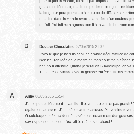
pour piquer la viande; ce n'est pas impossible avec de la va
gousse entière que je taille en plusieurs tronçons, en bise
la longueur pour permettre à la pulpe de diffuser son arôm
entailles dans la viande avec la lame fine d'un couteau pou
de l'ail. J'ai fait mon agneau confit à la vanille bourbon
D
Docteur Chocolatine
07/05/2015 21:37
J'avoue que je ne suis pas une grande dégustatrice de ca
l'astuce. Ton idée de la mettre en morceaux me plaît beauc
rien pour attendre. Quand je serai en Guadeloupe, on va se
Tu piques ta viande avec la gousse entière? Tu fais com
A
Anne
06/05/2015 15:54
J'aime particulièrement la vanille . Il et vrai que ce n'et pas gratuit !
également au sucre. J'ai noté les autres astuces. Ma voisine reve
Guadeloupe<br /> m'a donné des épices, notamment des gousses et d
savais pas non plus que l'extrait était à base d'alcool !