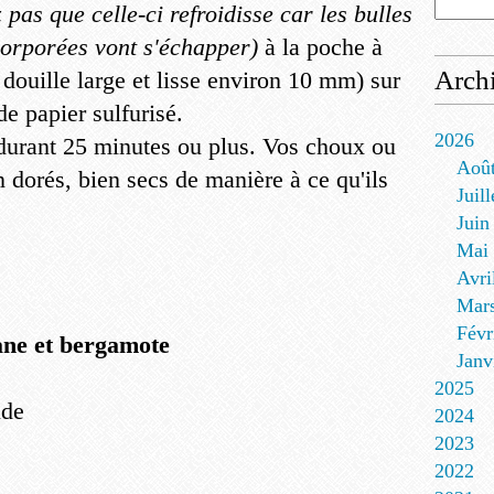
 pas que celle-ci refroidisse car les bulles
corporées vont s'échapper)
à la poche à
Arch
 douille large et lisse environ 10 mm) sur
e papier sulfurisé.
2026
durant 25 minutes ou plus. Vos choux ou
Aoû
n dorés, bien secs de manière à ce qu'ils
Juill
Juin
Mai
Avri
Mar
Févr
pane et bergamote
Janv
2025
nde
2024
2023
2022