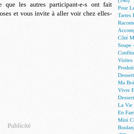
(140)
 que les autres participant-e-s ont fait
Pour L
ses et vous invite à aller voir chez elles-
Tartes 
Racont
Accomp
Côté Me
Soupe -
Confitu
Visites
Produit
Desser
Ma Boi
Vivre E
Dessert
La Vie 
En Fami
Mini Ch
Publicité
Boulan