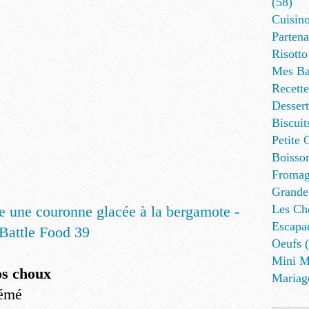
(58)
Cuisino
Partena
Risotto
Mes Ba
Recett
Dessert
Biscuit
Petite 
Boisson
Fromag
Grande
Les Cho
Escapa
Oeufs (
Mini M
os choux
Mariag
rémé