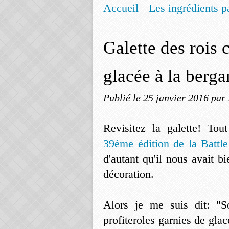
Accueil
Les ingrédients p
Mentions légales
Offrez
Galette des roi
glacée à la berg
Publié le
25 janvier 2016
par
Revisitez la galette! T
39ème édition de la Batt
d'autant qu'il nous avait bie
décoration.
Alors je me suis dit: "So
profiteroles garnies de gla