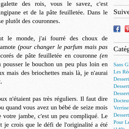
 galette des rois, vous le savez, c'est
Suiv
angipane et de la pâte feuilletée. Dans le
e plutôt des couronnes.
out le monde, j'ai fourré des choux de
rgamote
(pour changer le parfum mais pas
Catég
écorés de pâte feuilletée en couronne
(en
pu pousser le bouchon un peu plus loin en
Sans G
Les Ré
x mais des briochettes mais là, je n'aurai
Dessert
.
Dessert
Desser
x n'étaient pas très réguliers
.
Il faut dire
Docteu
hou quand vous avez un bébé de seize mois
Verrine
Dessert
 votre jambe, c'est un peu compliqué
.
Le
Pour L
 je crois que le défi de l'originalité a été