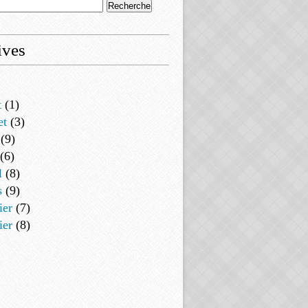
ives
t
(1)
et
(3)
(9)
(6)
l
(8)
s
(9)
ier
(7)
ier
(8)