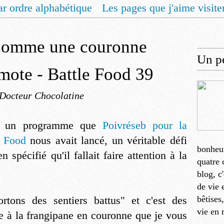
ar ordre alphabétique
Les pages que j'aime visite
 vous un livret de recettes pour Noël
Contact
s comme une couronne
Un pe
amote - Battle Food 39
 Docteur Chocolatine
out un programme que
Poivréseb pour la
le Food
nous avait lancé, un véritable défi
bonheu
n spécifié qu'il fallait faire attention à la
quatre 
blog, c
de vie 
rtons des sentiers battus" et c'est des
bêtises
vie en 
ce à la frangipane en couronne que je vous