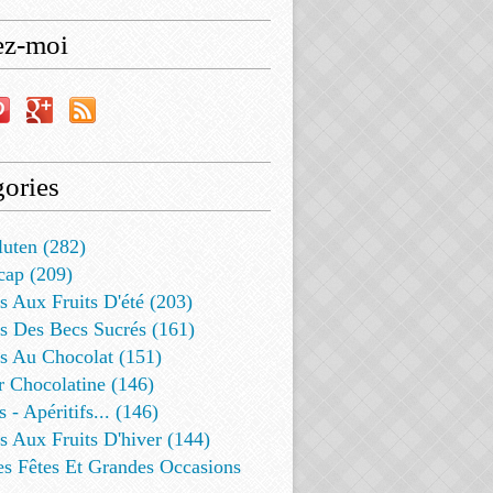
ez-moi
ories
luten (282)
cap (209)
s Aux Fruits D'été (203)
s Des Becs Sucrés (161)
ts Au Chocolat (151)
r Chocolatine (146)
s - Apéritifs... (146)
s Aux Fruits D'hiver (144)
es Fêtes Et Grandes Occasions