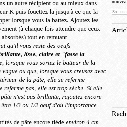
nouveau
ns un autre récipient ou au mieux dans
teur K puis fouettez la jusqu'à ce que la
pper lorsque vous la battez. Ajoutez les
ivement (à chaque fois attendre que ceux
Artic
 absorbés) tout en remuant
eut qu'il vous reste des oeufs
rillante, lisse, claire et "fasse la
ue, lorsque vous sortez le batteur de la
e vague ou que, lorsque vous creusez avec
ntérieur de la pâte, elle se referme
e referme pas, elle est trop sèche. Si elle
pâte n'est pas brillante, rajoutez encore
t être 1/3 ou 1/2 oeuf d'où l'importance
Rech
tités de pâte encore tiède
environ 4 cm