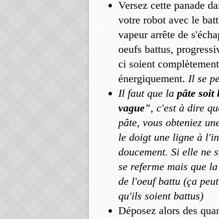
Versez cette panade da
votre robot avec le bat
vapeur arrête de s'écha
oeufs battus, progress
ci soient complètement
énergiquement.
Il se p
Il faut que la
pâte soit b
vague"
, c'est à dire q
pâte, vous obteniez un
le doigt une ligne à l'i
doucement. Si elle ne s
se referme mais que la 
de l'oeuf battu (ça peu
qu'ils soient battus)
Déposez alors des quan