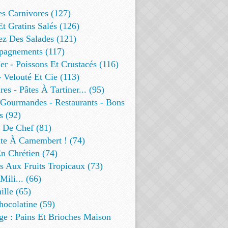
es Carnivores (127)
Et Gratins Salés (126)
ez Des Salades (121)
agnements (117)
r - Poissons Et Crustacés (116)
 Velouté Et Cie (113)
res - Pâtes À Tartiner... (95)
 Gourmandes - Restaurants - Bons
s (92)
t De Chef (81)
te À Camembert ! (74)
n Chrétien (74)
s Aux Fruits Tropicaux (73)
Mili... (66)
lle (65)
ocolatine (59)
ge : Pains Et Brioches Maison