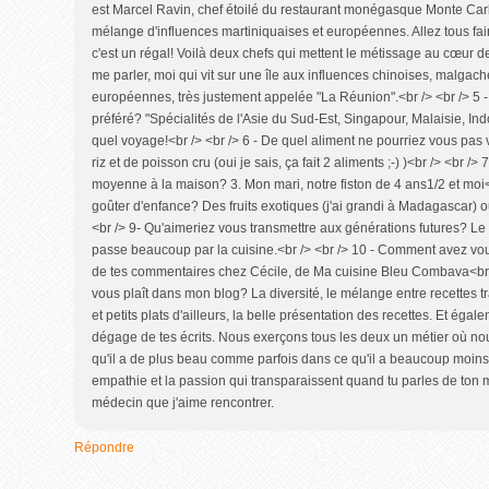
est Marcel Ravin, chef étoilé du restaurant monégasque Monte Carl
mélange d'influences martiniquaises et européennes. Allez tous fai
c'est un régal! Voilà deux chefs qui mettent le métissage au cœur d
me parler, moi qui vit sur une île aux influences chinoises, malgach
européennes, très justement appelée "La Réunion".<br /> <br /> 5 - 
préféré? "Spécialités de l'Asie du Sud-Est, Singapour, Malaisie, Ind
quel voyage!<br /> <br /> 6 - De quel aliment ne pourriez vous pas v
riz et de poisson cru (oui je sais, ça fait 2 aliments ;-) )<br /> <br 
moyenne à la maison? 3. Mon mari, notre fiston de 4 ans1/2 et moi<br
goûter d'enfance? Des fruits exotiques (j'ai grandi à Madagascar) o
<br /> 9- Qu'aimeriez vous transmettre aux générations futures? Le 
passe beaucoup par la cuisine.<br /> <br /> 10 - Comment avez vo
de tes commentaires chez Cécile, de Ma cuisine Bleu Combava<br /> 
vous plaît dans mon blog? La diversité, le mélange entre recettes tr
et petits plats d'ailleurs, la belle présentation des recettes. Et éga
dégage de tes écrits. Nous exerçons tous les deux un métier où no
qu'il a de plus beau comme parfois dans ce qu'il a beaucoup moins 
empathie et la passion qui transparaissent quand tu parles de ton m
médecin que j'aime rencontrer.
Répondre