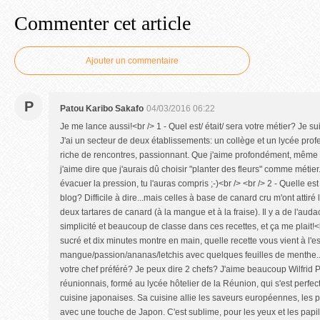
Commenter cet article
Ajouter un commentaire
P
Patou Karibo Sakafo
04/03/2016 06:22
Je me lance aussi!<br /> 1 - Quel est/ était/ sera votre métier? Je su
J'ai un secteur de deux établissements: un collège et un lycée prof
riche de rencontres, passionnant. Que j'aime profondément, même s
j'aime dire que j'aurais dû choisir "planter des fleurs" comme métier.
évacuer la pression, tu l'auras compris ;-)<br /> <br /> 2 - Quelle est
blog? Difficile à dire...mais celles à base de canard cru m'ont attiré 
deux tartares de canard (à la mangue et à la fraise). Il y a de l'au
simplicité et beaucoup de classe dans ces recettes, et ça me plait!<
sucré et dix minutes montre en main, quelle recette vous vient à l'
mangue/passion/ananas/letchis avec quelques feuilles de menthe...
votre chef préféré? Je peux dire 2 chefs? J'aime beaucoup Wilfrid 
réunionnais, formé au lycée hôtelier de la Réunion, qui s'est perfe
cuisine japonaises. Sa cuisine allie les saveurs européennes, les pr
avec une touche de Japon. C'est sublime, pour les yeux et les pap