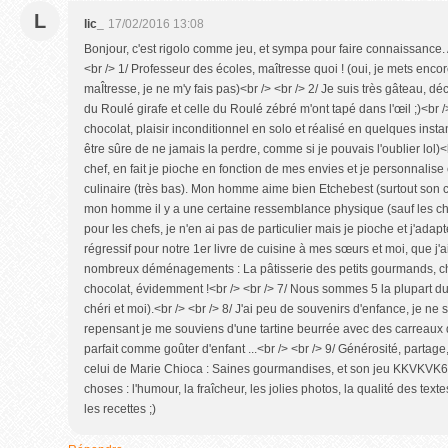
L
lic_
17/02/2016 13:08
Bonjour, c'est rigolo comme jeu, et sympa pour faire connaissance. Al
<br /> 1/ Professeur des écoles, maîtresse quoi ! (oui, je mets encore
maÎtresse, je ne m'y fais pas)<br /> <br /> 2/ Je suis très gâteau, dé
du Roulé girafe et celle du Roulé zébré m'ont tapé dans l'œil ;)<br 
chocolat, plaisir inconditionnel en solo et réalisé en quelques insta
être sûre de ne jamais la perdre, comme si je pouvais l'oublier lol)<b
chef, en fait je pioche en fonction de mes envies et je personnalis
culinaire (très bas). Mon homme aime bien Etchebest (surtout son ca
mon homme il y a une certaine ressemblance physique (sauf les c
pour les chefs, je n'en ai pas de particulier mais je pioche et j'ada
régressif pour notre 1er livre de cuisine à mes sœurs et moi, que j
nombreux déménagements : La pâtisserie des petits gourmands, che
chocolat, évidemment !<br /> <br /> 7/ Nous sommes 5 la plupart d
chéri et moi).<br /> <br /> 8/ J'ai peu de souvenirs d'enfance, je ne
repensant je me souviens d'une tartine beurrée avec des carreaux d
parfait comme goûter d'enfant ...<br /> <br /> 9/ Générosité, partage,
celui de Marie Chioca : Saines gourmandises, et son jeu KKVKVK6
choses : l'humour, la fraîcheur, les jolies photos, la qualité des texte
les recettes ;)