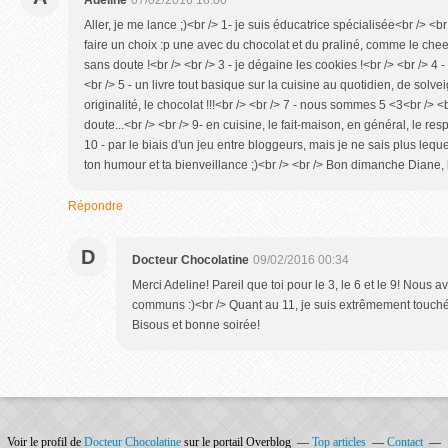
Adeline
07/02/2016 18:00
Aller, je me lance ;)<br /> 1- je suis éducatrice spécialisée<br /> <br
faire un choix :p une avec du chocolat et du praliné, comme le ch
sans doute !<br /> <br /> 3 - je dégaine les cookies !<br /> <br /> 4 
<br /> 5 - un livre tout basique sur la cuisine au quotidien, de solvei
originalité, le chocolat !!!<br /> <br /> 7 - nous sommes 5 <3<br /> <b
doute...<br /> <br /> 9- en cuisine, le fait-maison, en général, le res
10 - par le biais d'un jeu entre bloggeurs, mais je ne sais plus lequel 
ton humour et ta bienveillance ;)<br /> <br /> Bon dimanche Diane, 
Répondre
D
Docteur Chocolatine
09/02/2016 00:34
Merci Adeline! Pareil que toi pour le 3, le 6 et le 9! Nous
communs :)<br /> Quant au 11, je suis extrêmement touchée
Bisous et bonne soirée!
Voir le profil de
Docteur Chocolatine
sur le portail Overblog
Top articles
Contact