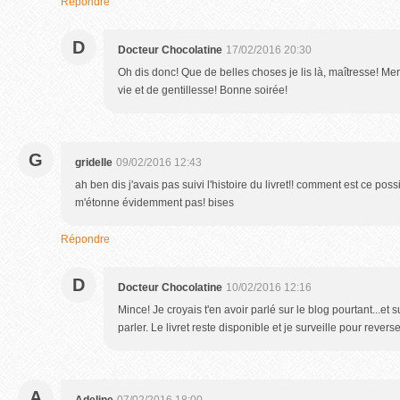
Répondre
D
Docteur Chocolatine
17/02/2016 20:30
Oh dis donc! Que de belles choses je lis là, maîtresse! Me
vie et de gentillesse! Bonne soirée!
G
gridelle
09/02/2016 12:43
ah ben dis j'avais pas suivi l'histoire du livret!! comment est ce possi
m'étonne évidemment pas! bises
Répondre
D
Docteur Chocolatine
10/02/2016 12:16
Mince! Je croyais t'en avoir parlé sur le blog pourtant...et
parler. Le livret reste disponible et je surveille pour rever
A