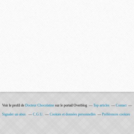
Voir le profil de
Docteur Chocolatine
sur le portail Overblog
Top articles
Contact
Signaler un abus
C.G.U.
Cookies et données personnelles
Préférences cookies