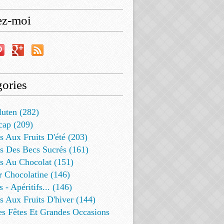
ez-moi
ories
luten (282)
cap (209)
s Aux Fruits D'été (203)
s Des Becs Sucrés (161)
ts Au Chocolat (151)
r Chocolatine (146)
s - Apéritifs... (146)
s Aux Fruits D'hiver (144)
es Fêtes Et Grandes Occasions