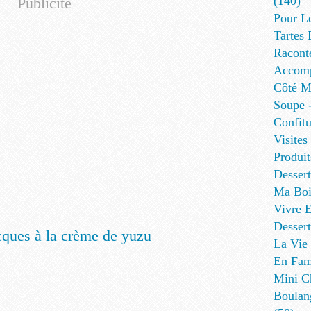
(140)
Publicité
Pour L
Tartes 
Racont
Accomp
Côté Me
Soupe -
Confitu
Visites
Produit
Desser
Ma Boi
Vivre E
Dessert
La Vie 
En Fami
Mini Ch
Boulan