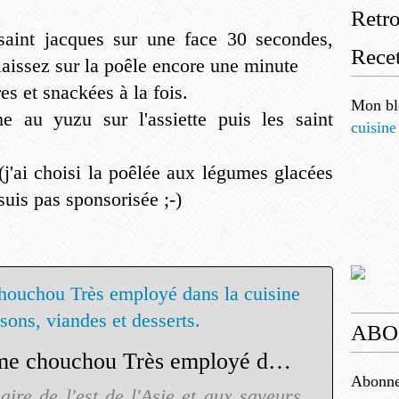
Retr
 saint jacques sur une face 30 secondes,
Recet
 laissez sur la poêle encore une minute
es et snackées à la fois.
Mon bl
e au yuzu sur l'assiette puis les saint
cuisine
'ai choisi la poêlée aux légumes glacées
suis pas sponsorisée ;-)
ABO
Le yuzu, petit agrume chouchou Très employé dans la cuisine japonaise, il parfume poissons, viandes et desserts.
Abonnez
aire de l'est de l'Asie et aux saveurs