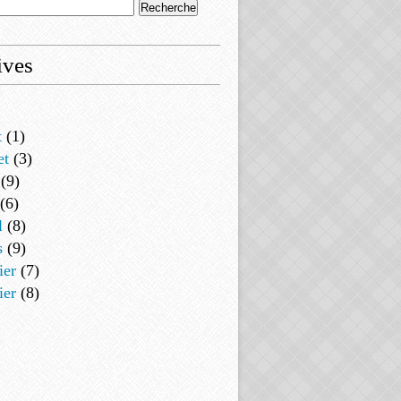
ives
t
(1)
et
(3)
(9)
(6)
l
(8)
s
(9)
ier
(7)
ier
(8)