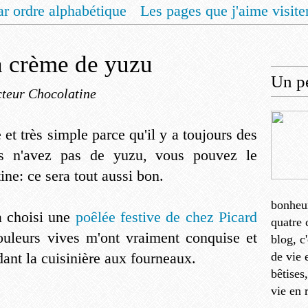
ar ordre alphabétique
Les pages que j'aime visite
 vous un livret de recettes pour Noël
Contact
la crème de yuzu
Un pe
teur Chocolatine
et très simple parce qu'il y a toujours des
ous n'avez pas de yuzu, vous pouvez le
ine: ce sera tout aussi bon.
bonheu
a choisi une
poêlée festive de chez Picard
quatre 
ouleurs vives m'ont vraiment conquise et
blog, c
idant la cuisinière aux fourneaux.
de vie 
bêtises
vie en 