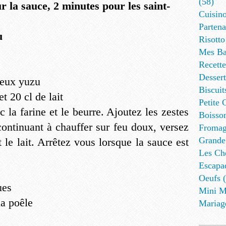
(58)
 la sauce, 2 minutes pour les saint-
Cuisino
Partena
u
Risotto
Mes Ba
Recett
Dessert
 deux yuzu
Biscuit
t 20 cl de lait
Petite 
 la farine et le beurre. Ajoutez les zestes
Boisson
continuant à chauffer sur feu doux, versez
Fromag
Grande
 le lait. Arrêtez vous lorsque la sauce est
Les Cho
Escapa
Oeufs (
ues
Mini M
la poêle
Mariag