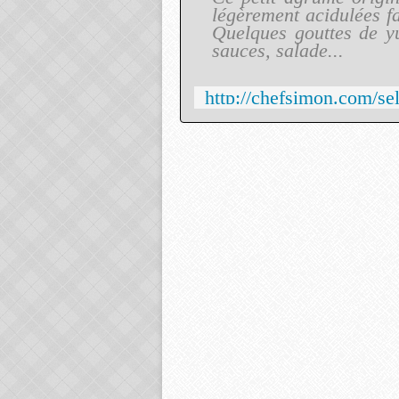
légèrement acidulées f
Quelques gouttes de y
sauces, salade...
http://chefsimon.com/se