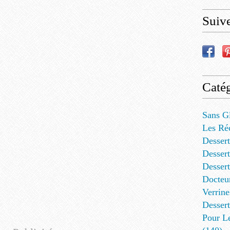
Suiv
Catég
Sans G
Les Ré
Dessert
Dessert
Desser
Docteu
Verrine
Dessert
Pour L