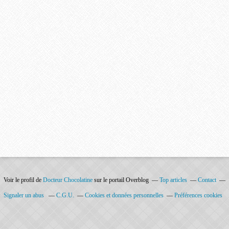
Voir le profil de
Docteur Chocolatine
sur le portail Overblog
Top articles
Contact
Signaler un abus
C.G.U.
Cookies et données personnelles
Préférences cookies