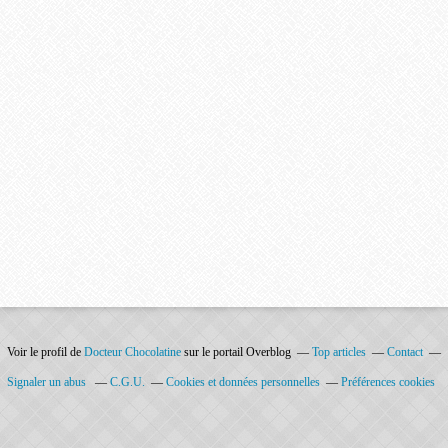
Voir le profil de
Docteur Chocolatine
sur le portail Overblog
Top articles
Contact
Signaler un abus
C.G.U.
Cookies et données personnelles
Préférences cookies