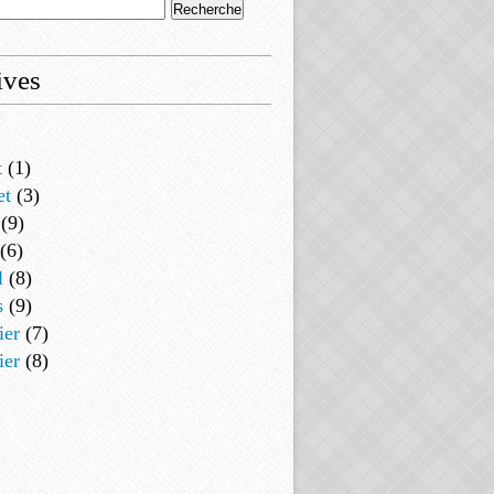
ives
t
(1)
et
(3)
(9)
(6)
l
(8)
s
(9)
ier
(7)
ier
(8)