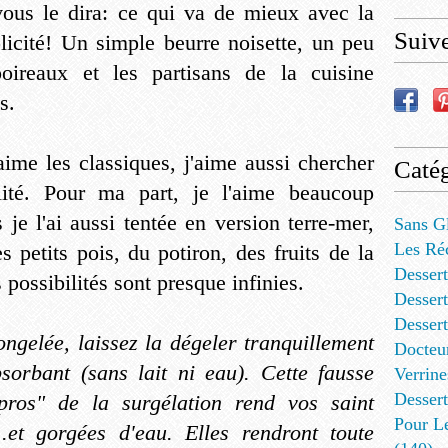
ous le dira: ce qui va de mieux avec la
Suiv
plicité! Un simple beurre noisette, un peu
ireaux et les partisans de la cuisine
s.
aime les classiques, j'aime aussi chercher
Catég
alité. Pour ma part, je l'aime beaucoup
je l'ai aussi tentée en version terre-mer,
Sans G
Les Ré
s petits pois, du potiron, des fruits de la
Dessert
 possibilités sont presque infinies.
Dessert
Desser
congelée, laissez la dégeler tranquillement
Docteu
sorbant (sans lait ni eau). Cette fausse
Verrine
Dessert
ros" de la surgélation rend vos saint
Pour L
...et gorgées d'eau. Elles rendront toute