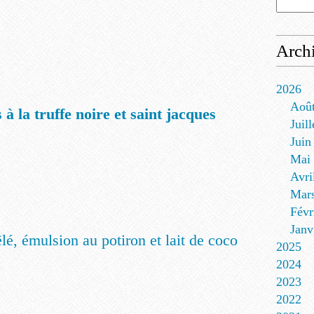
Arch
2026
Aoû
à la truffe noire et saint jacques
Juill
Juin
Mai
Avri
Mar
Févr
Janv
lé, émulsion au potiron et lait de coco
2025
2024
2023
2022