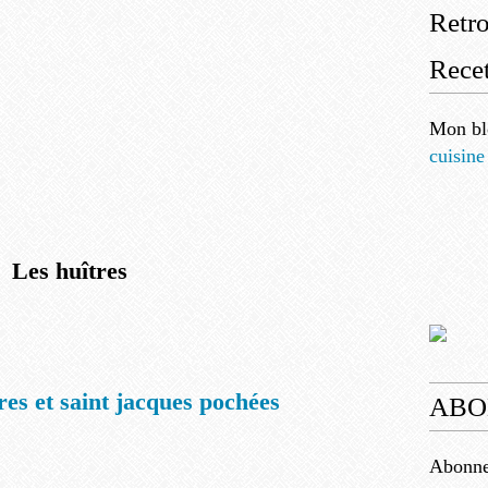
Retr
Recet
Mon bl
cuisine
Les huîtres
es et saint jacques pochées
ABO
Abonnez