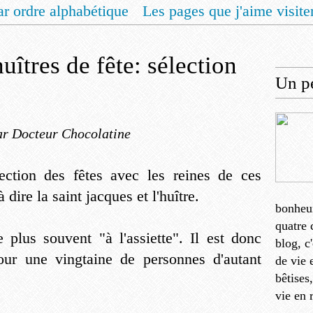
ar ordre alphabétique
Les pages que j'aime visite
 vous un livret de recettes pour Noël
Contact
uîtres de fête: sélection
Un pe
ar Docteur Chocolatine
lection des fêtes avec les reines de ces
dire la saint jacques et l'huître.
bonheu
quatre 
e plus souvent "à l'assiette". Il est donc
blog, c
pour une vingtaine de personnes d'autant
de vie 
bêtises
vie en 