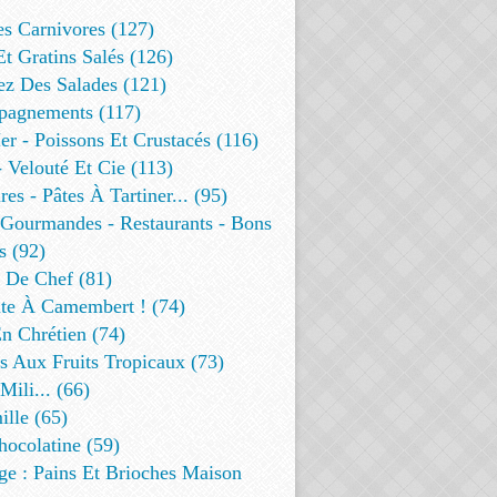
es Carnivores (127)
Et Gratins Salés (126)
ez Des Salades (121)
agnements (117)
r - Poissons Et Crustacés (116)
 Velouté Et Cie (113)
res - Pâtes À Tartiner... (95)
 Gourmandes - Restaurants - Bons
s (92)
t De Chef (81)
te À Camembert ! (74)
n Chrétien (74)
s Aux Fruits Tropicaux (73)
Mili... (66)
lle (65)
ocolatine (59)
ge : Pains Et Brioches Maison