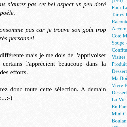
(140)
ous n'aurez pas cet bel aspect un peu doré
Pour L
poêle.
Tartes 
Racont
Accomp
consomme pas car je trouve son goût trop
Côté Me
très personnel.
Soupe -
Confitu
différente mais je me dois de l'apprivoiser
Visites
certains l'apprécient beaucoup dans la
Produit
Desser
 des efforts.
Ma Boi
Vivre E
rez donc toute cette sélection. A demain
Dessert
...:-)
La Vie 
En Fami
Mini Ch
Boulan