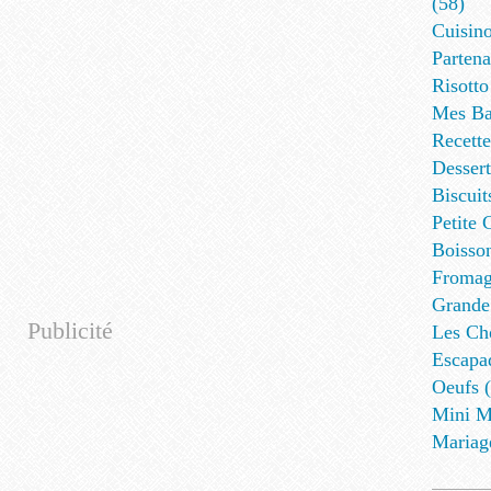
(58)
Cuisino
Partena
Risotto
Mes Ba
Recett
Dessert
Biscuit
Petite 
Boisson
Fromag
Grande
Publicité
Les Cho
Escapa
Oeufs (
Mini M
Mariag