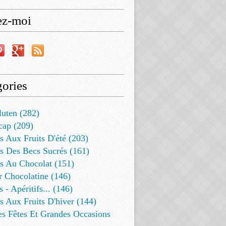
ez-moi
ories
luten (282)
cap (209)
s Aux Fruits D'été (203)
s Des Becs Sucrés (161)
ts Au Chocolat (151)
r Chocolatine (146)
s - Apéritifs... (146)
s Aux Fruits D'hiver (144)
es Fêtes Et Grandes Occasions