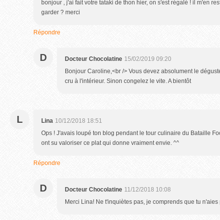
bonjour , j'ai fait votre tataki de thon hier, on s'est régalé ! il m'en 
garder ? merci
Répondre
D
Docteur Chocolatine
15/02/2019 09:20
Bonjour Caroline,<br /> Vous devez absolument le déguste
cru à l'intérieur. Sinon congelez le vite. A bientôt
L
Lina
10/12/2018 18:51
Ops ! J'avais loupé ton blog pendant le tour culinaire du Bataille Foo
ont su valoriser ce plat qui donne vraiment envie. ^^
Répondre
D
Docteur Chocolatine
11/12/2018 10:08
Merci Lina! Ne t'inquiètes pas, je comprends que tu n'aies