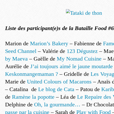
Liste des participant(e)s de la Bataille Food #6
Marion de
Marion’s Bakery
– Fabienne de
Fam
Seed Channel
– Valérie de
123 Dégustez
– Mae
by Maeva
– Gaëlle de
My Nomad Cuisine
– Ma
Aurélie de
J’ai toujours aimé le jaune moutarde
Keskonmangemaman ?
– Gridelle de
Les Voyag
Marie de
United Colours of Macarons
– Anaïs 
– Catalina de
Le blog de Cata
– Patou de
Karib
de
Ramène la popotte
– Léa de
Le Repaire des 
Delphine de
Oh, la gourmande…
– Dr Chocolat
passe par la cuisine
– Sarah de
Play with Food
–