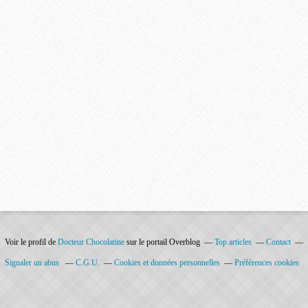
Voir le profil de
Docteur Chocolatine
sur le portail Overblog
Top articles
Contact
Signaler un abus
C.G.U.
Cookies et données personnelles
Préférences cookies