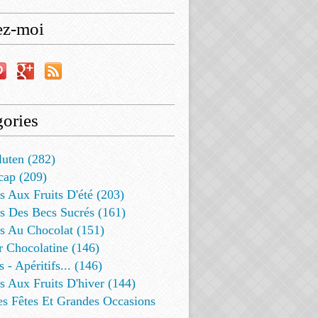
ez-moi
ories
luten (282)
cap (209)
s Aux Fruits D'été (203)
s Des Becs Sucrés (161)
ts Au Chocolat (151)
r Chocolatine (146)
s - Apéritifs... (146)
s Aux Fruits D'hiver (144)
es Fêtes Et Grandes Occasions