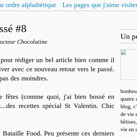
ar ordre alphabétique
Les pages que j'aime visite
 vous un livret de recettes pour Noël
Contact
assé #8
Un pe
octeur Chocolatine
our rédiger un bel article bien comme il
liver avec ce nouveau retour vers le passé.
 pas des moindres.
bonheu
de fêtes (comme quoi, j'ai bien bossé en
quatre 
..des recettes spécial St Valentin. Chic
blog, c
de vie 
bêtises
vie en 
a Bataille Food. Peu présente ces derniers