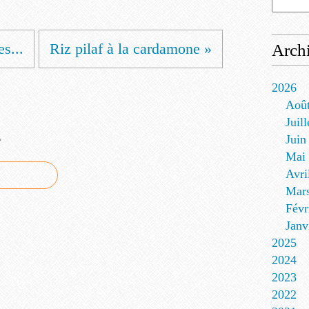
s...
Riz pilaf à la cardamone »
Arch
2026
Aoû
Juill
e
Juin
Mai
Avri
Mar
Févr
Janv
2025
2024
2023
2022