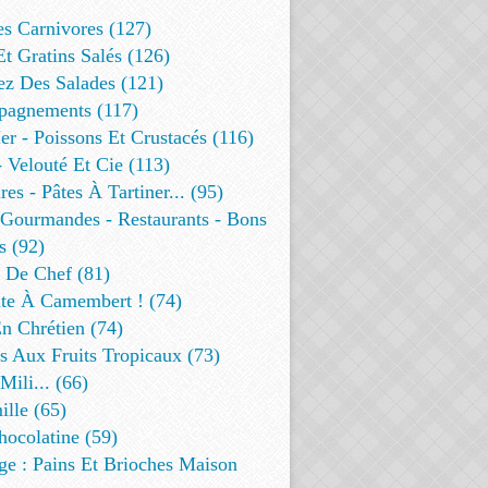
es Carnivores (127)
Et Gratins Salés (126)
ez Des Salades (121)
agnements (117)
r - Poissons Et Crustacés (116)
 Velouté Et Cie (113)
res - Pâtes À Tartiner... (95)
 Gourmandes - Restaurants - Bons
s (92)
t De Chef (81)
te À Camembert ! (74)
n Chrétien (74)
s Aux Fruits Tropicaux (73)
Mili... (66)
lle (65)
ocolatine (59)
ge : Pains Et Brioches Maison