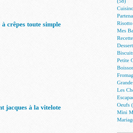
(58)
Cuisino
Partena
Risotto
 à crêpes toute simple
Mes Ba
Recett
Dessert
Biscuit
Petite 
Boisson
Fromag
Grande
Les Cho
Escapa
Oeufs (
t jacques à la vitelote
Mini M
Mariag