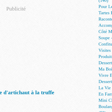
(140)
Pour L
Publicité
Tartes 
Racont
Accomp
Côté Me
Soupe -
Confitu
Visites
Produit
Desser
Ma Boi
Vivre E
Dessert
La Vie 
d'artichaut à la truffe
En Fami
Mini Ch
Boulan