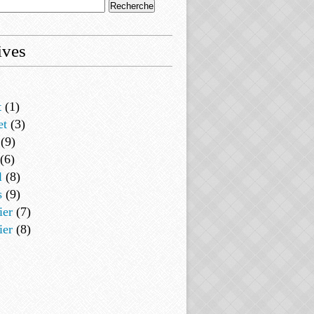
ives
t
(1)
et
(3)
(9)
(6)
l
(8)
s
(9)
ier
(7)
ier
(8)