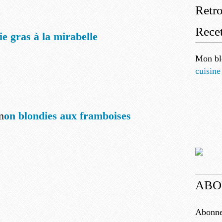
Retr
Recet
e gras à la mirabelle
Mon bl
cuisine
m
on blondies aux framboises
ABO
Abonnez