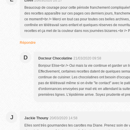
Liseli
20/03/2020 20:17
Beaucoup de courage pour cette période franchement compliquée! J
des recettes apparaître sur ces pages ces derniers jours, francheme
ce moment!<br /> Merci en tout cas pour toutes ces belles archives,
confinée en télétravail sans enfant et quelques réserves de nourritu
recettes et ça met de la couleur dans nos journées bizarres.<br /> 
Répondre
D
Docteur Chocolatine
21/03/2020 09:58
Bonjour Elise<br /> Oui mais la vie continue et garder un li
Effectivement, certaines recettes datent de quelques sem
continue de cuisiner. Les chocolatines ont besoin d'occupa
pas de télétravail même si on évite "le contact" avec le pa
d'ordonnances envoyées par mail etc en attendant la suite 
premières lignes. L'épidémie arrive. Soyez prudente et pr
J
Jackie Thouny
20/03/2020 14:58
Elles sont très gourmandes tes carottes ma Diane. Prenez soin de 