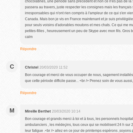
chocolatines, une période sans précédent et non ce n'es pas de la 
passera au travers, juste respecter les consignes mais les français 
irresponsables qui n'ont rien compris à l'ampleur de ce qui s'en vie
Canada. Mais bon je vis en France maintenant et je suis privilégié
pour seuls voisins d'adorables moutons et mes chats. Ce qui me m
petites-filles , heureusement un peu de Skype avec mon fils. Gros
calm
Répondre
C
Christel
20/03/2020 11:52
Bon courage et merci de vous occuper de nous, sagement installé
que cette période difficile passe... <br /> Prenez soin de vous auss
Répondre
M
Mireille Berthet
20/03/2020 10:14
Bon courage et grands merci à toi et à tous, les personnels hospitali
ambulanciers , les médeçins, tous ceux qui se mobilisent 24 h sur
leur fatigue .<br /> allez en ce jour de printemps espérons ,soyons p