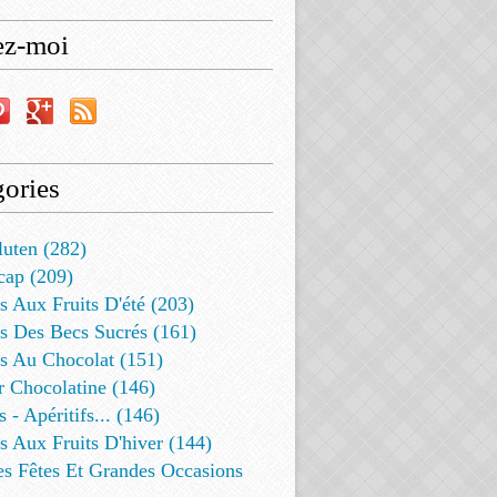
ez-moi
ories
luten (282)
cap (209)
s Aux Fruits D'été (203)
s Des Becs Sucrés (161)
ts Au Chocolat (151)
r Chocolatine (146)
s - Apéritifs... (146)
s Aux Fruits D'hiver (144)
es Fêtes Et Grandes Occasions