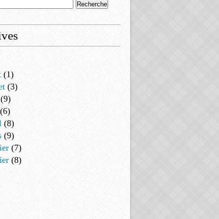
ives
t
(1)
et
(3)
(9)
(6)
l
(8)
s
(9)
ier
(7)
ier
(8)