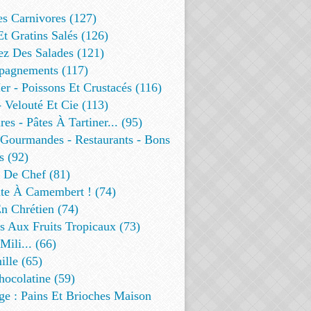
es Carnivores (127)
Et Gratins Salés (126)
ez Des Salades (121)
agnements (117)
r - Poissons Et Crustacés (116)
 Velouté Et Cie (113)
res - Pâtes À Tartiner... (95)
 Gourmandes - Restaurants - Bons
s (92)
t De Chef (81)
te À Camembert ! (74)
n Chrétien (74)
s Aux Fruits Tropicaux (73)
Mili... (66)
lle (65)
ocolatine (59)
ge : Pains Et Brioches Maison