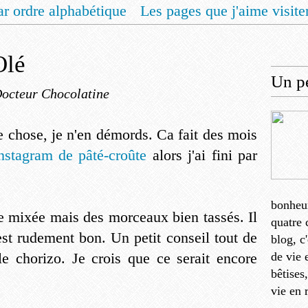
ar ordre alphabétique
Les pages que j'aime visite
 vous un livret de recettes pour Noël
Contact
Olé
Un pe
Docteur Chocolatine
 chose, je n'en démords. Ca fait des mois
nstagram de pâté-croûte
alors j'ai fini par
bonheu
lle mixée mais des morceaux bien tassés. Il
quatre 
est rudement bon. Un petit conseil tout de
blog, c
 chorizo. Je crois que ce serait encore
de vie 
bêtises
vie en 