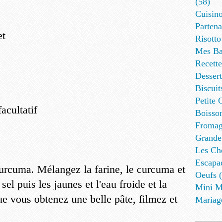
(58)
Cuisino
Partena
et
Risotto
Mes Ba
Recett
Dessert
Biscuit
Petite 
acultatif
Boisson
Fromag
Grande
Les Cho
Escapa
curcuma. Mélangez la farine, le curcuma et
Oeufs (
 sel puis les jaunes et l'eau froide et la
Mini M
e vous obtenez une belle pâte, filmez et
Mariag