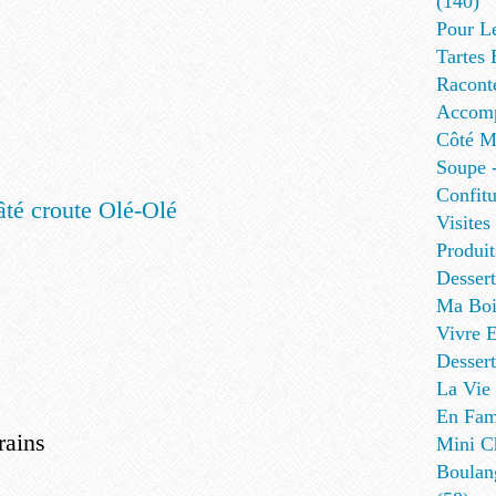
(140)
Pour L
Tartes 
Racont
Accomp
Côté Me
Soupe -
Confitu
Visites
Produit
Desser
Ma Boi
Vivre E
Dessert
La Vie 
En Fami
rains
Mini Ch
Boulan