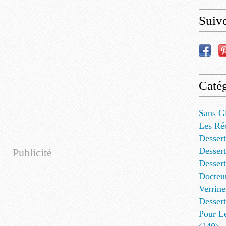
Suiv
Catég
Sans G
Les Ré
Dessert
Dessert
Publicité
Desser
Docteu
Verrine
Dessert
Pour L