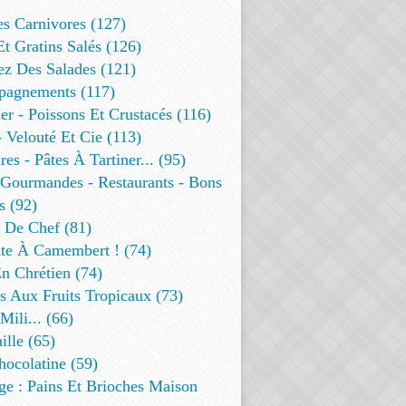
es Carnivores (127)
Et Gratins Salés (126)
ez Des Salades (121)
agnements (117)
r - Poissons Et Crustacés (116)
 Velouté Et Cie (113)
res - Pâtes À Tartiner... (95)
 Gourmandes - Restaurants - Bons
s (92)
t De Chef (81)
te À Camembert ! (74)
n Chrétien (74)
s Aux Fruits Tropicaux (73)
Mili... (66)
lle (65)
ocolatine (59)
ge : Pains Et Brioches Maison