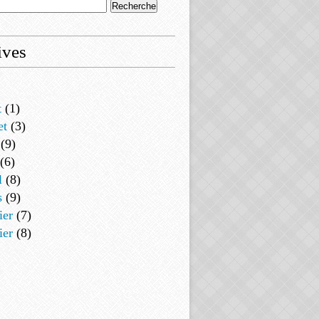
ives
t
(1)
et
(3)
(9)
(6)
l
(8)
s
(9)
ier
(7)
ier
(8)