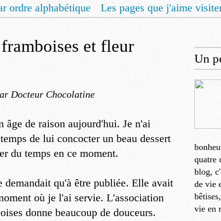
ar ordre alphabétique
Les pages que j'aime visite
 vous un livret de recettes pour Noël
Contact
 framboises et fleur
Un pe
ar Docteur Chocolatine
 âge de raison aujourd'hui. Je n'ai
temps de lui concocter un beau dessert
bonheu
bérer du temps en ce moment.
quatre 
blog, c
ne demandait qu'à être publiée. Elle avait
de vie 
ment où je l'ai servie. L'association
bêtises
vie en 
mboises donne beaucoup de douceurs.