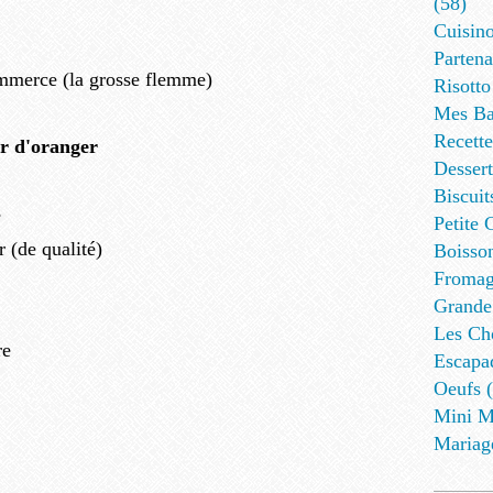
(58)
Cuisino
Partena
ommerce (la grosse flemme)
Risotto
Mes Ba
Recett
ur d'oranger
Dessert
Biscuit
e
Petite 
r (de qualité)
Boisson
Fromag
Grande
Les Cho
re
Escapa
Oeufs (
Mini M
Mariag