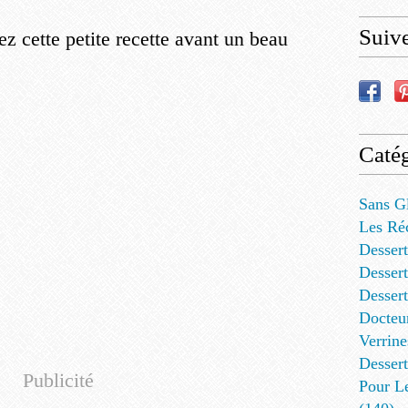
Suiv
z cette petite recette avant un beau
Catég
Sans G
Les Ré
Dessert
Dessert
Desser
Docteu
Verrine
Dessert
Publicité
Pour L