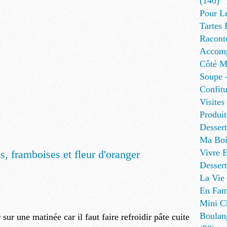
(140)
Pour L
Tartes 
Racont
Accomp
Côté Me
Soupe -
Confitu
Visites
Produit
Desser
Ma Boi
Vivre E
Dessert
La Vie 
En Fami
Mini Ch
Boulan
 sur une matinée car il faut faire refroidir pâte cuite