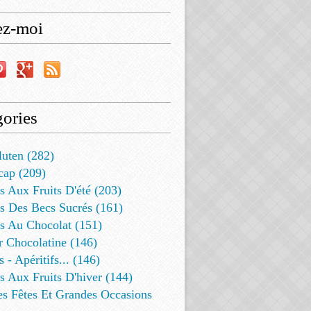
ez-moi
ories
luten (282)
cap (209)
s Aux Fruits D'été (203)
s Des Becs Sucrés (161)
ts Au Chocolat (151)
r Chocolatine (146)
s - Apéritifs... (146)
s Aux Fruits D'hiver (144)
es Fêtes Et Grandes Occasions