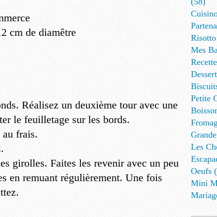
(58)
Cuisino
ommerce
Partena
12 cm de diamêtre
Risotto
Mes Ba
Recett
Dessert
Biscuit
Petite 
ronds. Réalisez un deuxième tour avec une
Boisson
r le feuilletage sur les bords.
Fromag
 au frais.
Grande
Les Cho
.
Escapa
s girolles. Faites les revenir avec un peu
Oeufs (
es en remuant régulièrement. Une fois
Mini M
ttez.
Mariag