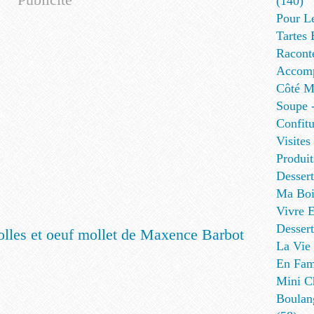
(140)
Pour L
Tartes 
Racont
Accomp
Côté Me
Soupe -
Confitu
Visites
Produit
Desser
Ma Boi
Vivre E
Dessert
La Vie 
En Fami
Mini Ch
Boulan