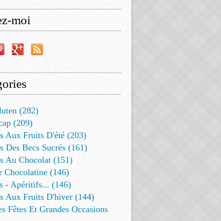
ez-moi
ories
luten (282)
cap (209)
s Aux Fruits D'été (203)
s Des Becs Sucrés (161)
ts Au Chocolat (151)
r Chocolatine (146)
s - Apéritifs... (146)
s Aux Fruits D'hiver (144)
es Fêtes Et Grandes Occasions