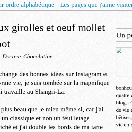
ar ordre alphabétique
Les pages que j'aime visite
 vous un livret de recettes pour Noël
Contact
aux girolles et oeuf mollet
Un pe
bot
r Docteur Chocolatine
échange des bonnes idées sur Instagram et
aie vie, je suis tombée sur la magnifique
bonheu
i travaille au Shangri-La.
quatre 
blog, c
 plus beau que le mien même si, car j'ai
de vie 
 un classique et non un feuilletage
bêtises
vie en 
riché et j'ai doublé les bords de ma tarte