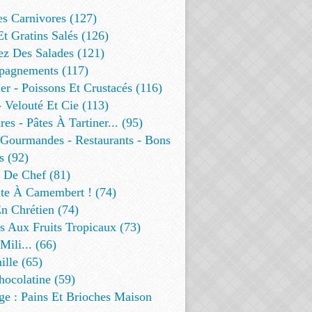
es Carnivores (127)
Et Gratins Salés (126)
ez Des Salades (121)
agnements (117)
r - Poissons Et Crustacés (116)
 Velouté Et Cie (113)
res - Pâtes À Tartiner... (95)
 Gourmandes - Restaurants - Bons
s (92)
t De Chef (81)
te À Camembert ! (74)
n Chrétien (74)
s Aux Fruits Tropicaux (73)
Mili... (66)
lle (65)
ocolatine (59)
ge : Pains Et Brioches Maison