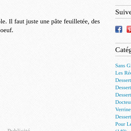
Suiv
e. Il faut juste une pâte feuilletée, des
 oeuf.
Catég
Sans G
Les Ré
Dessert
Dessert
Desser
Docteu
Verrine
Dessert
Pour L
Publicité