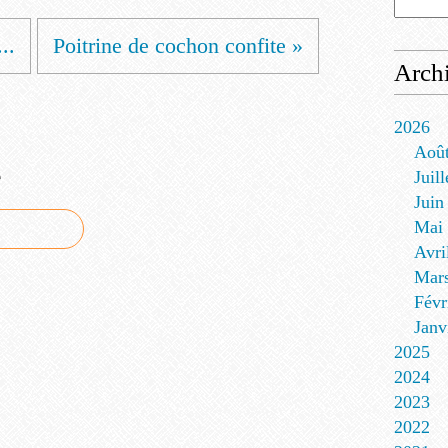
..
Poitrine de cochon confite »
Arch
2026
Aoû
e
Juill
Juin
Mai
Avri
Mar
Févr
Janv
2025
2024
2023
2022