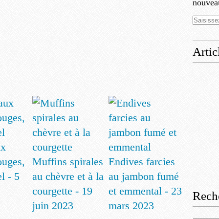
nouveau
Artic
ux
ouges,
Muffins spirales
Endives farcies
l - 5
au chèvre et à la
au jambon fumé
courgette - 19
et emmental - 23
Rech
juin 2023
mars 2023