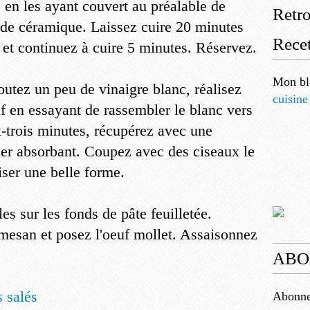
 en les ayant couvert au préalable de
Retr
es de céramique. Laissez cuire 20 minutes
Recet
u et continuez à cuire 5 minutes. Réservez.
Mon bl
joutez un peu de vinaigre blanc, réalisez
cuisine
uf en essayant de rassembler le blanc vers
x-trois minutes, récupérez avec une
ier absorbant. Coupez avec des ciseaux le
iser une belle forme.
es sur les fonds de pâte feuilletée.
esan et posez l'oeuf mollet. Assaisonnez
ABO
s salés
Abonnez