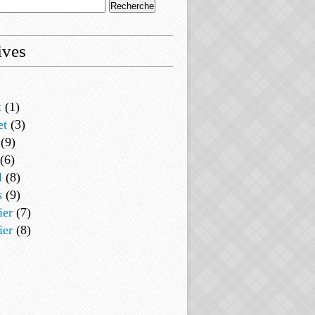
ives
t
(1)
et
(3)
(9)
(6)
l
(8)
s
(9)
ier
(7)
ier
(8)