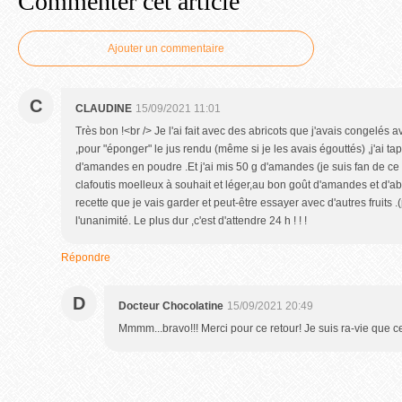
Commenter cet article
Ajouter un commentaire
C
CLAUDINE
15/09/2021 11:01
Très bon !<br /> Je l'ai fait avec des abricots que j'avais congelés 
,pour "éponger" le jus rendu (même si je les avais égouttés) ,j'ai ta
d'amandes en poudre .Et j'ai mis 50 g d'amandes (je suis fan de ce fr
clafoutis moelleux à souhait et léger,au bon goût d'amandes et d'abr
recette que je vais garder et peut-être essayer avec d'autres fruits .(p
l'unanimité. Le plus dur ,c'est d'attendre 24 h ! ! !
Répondre
D
Docteur Chocolatine
15/09/2021 20:49
Mmmm...bravo!!! Merci pour ce retour! Je suis ra-vie que cel