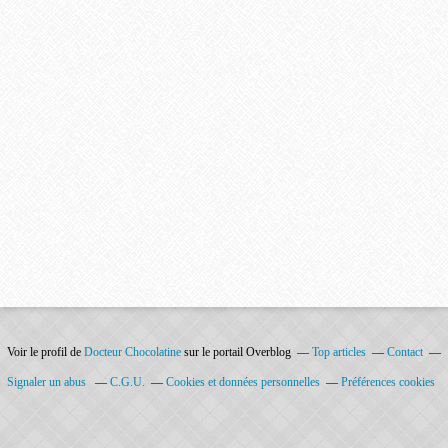
Voir le profil de
Docteur Chocolatine
sur le portail Overblog
Top articles
Contact
Signaler un abus
C.G.U.
Cookies et données personnelles
Préférences cookies