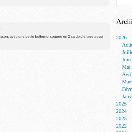
Arch
3
tisson, avec une petite butternut coupée en 2 ça doit le faire aussi
2026
Aoû
Juill
Juin
Mai
Avri
Mar
Févr
Janv
2025
2024
2023
2022