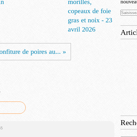
in
morilles,
nouveau
copeaux de foie
gras et noix - 23
avril 2026
Artic
onfiture de poires au... »
e
Rech
55