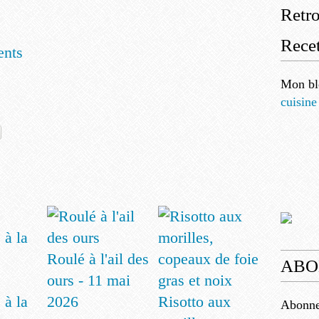
Retr
Recet
nts
Mon bl
cuisine
Roulé à l'ail des
ABO
ours - 11 mai
 à la
2026
Risotto aux
Abonnez