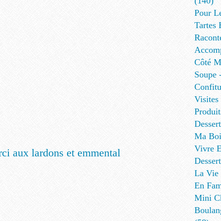
(140)
Pour L
Tartes 
Racont
Accomp
Côté Me
Soupe -
Confitu
Visites
Produit
Desser
Ma Boi
Vivre E
Dessert
La Vie 
En Fami
Mini Ch
Boulan