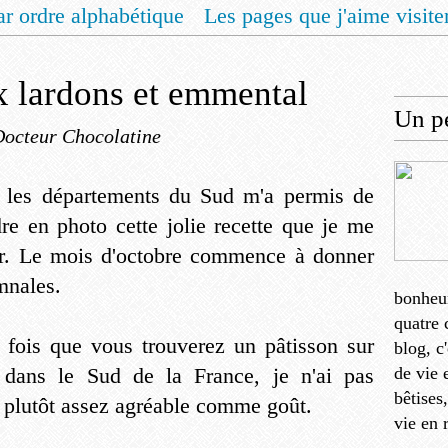
ar ordre alphabétique
Les pages que j'aime visite
 vous un livret de recettes pour Noël
Contact
ux lardons et emmental
Un pe
Docteur Chocolatine
ns les départements du Sud m'a permis de
dre en photo cette jolie recette que je me
ter. Le mois d'octobre commence à donner
mnales.
bonheu
quatre 
re fois que vous trouverez un pâtisson sur
blog, c
 dans le Sud de la France, je n'ai pas
de vie 
bêtises
st plutôt assez agréable comme goût.
vie en 