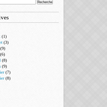
ives
t
(1)
et
(3)
(9)
(6)
l
(8)
s
(9)
ier
(7)
ier
(8)