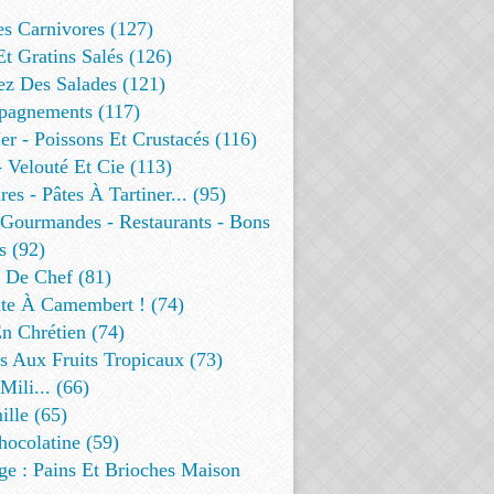
es Carnivores (127)
Et Gratins Salés (126)
ez Des Salades (121)
agnements (117)
r - Poissons Et Crustacés (116)
 Velouté Et Cie (113)
res - Pâtes À Tartiner... (95)
 Gourmandes - Restaurants - Bons
s (92)
t De Chef (81)
te À Camembert ! (74)
n Chrétien (74)
s Aux Fruits Tropicaux (73)
Mili... (66)
lle (65)
ocolatine (59)
ge : Pains Et Brioches Maison