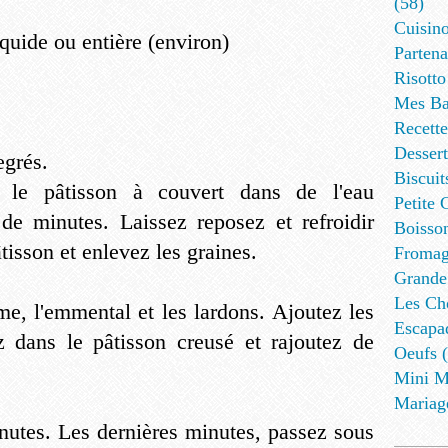
(58)
Cuisino
quide ou entière (environ)
Partena
Risotto
Mes Ba
Recett
Dessert
egrés.
Biscuit
e le pâtisson à couvert dans de l'eau
Petite 
de minutes. Laissez reposez et refroidir
Boisson
tisson et enlevez les graines.
Fromag
Grande
Les Cho
me, l'emmental et les lardons. Ajoutez les
Escapa
 dans le pâtisson creusé et rajoutez de
Oeufs (
Mini M
Mariag
utes. Les dernières minutes, passez sous