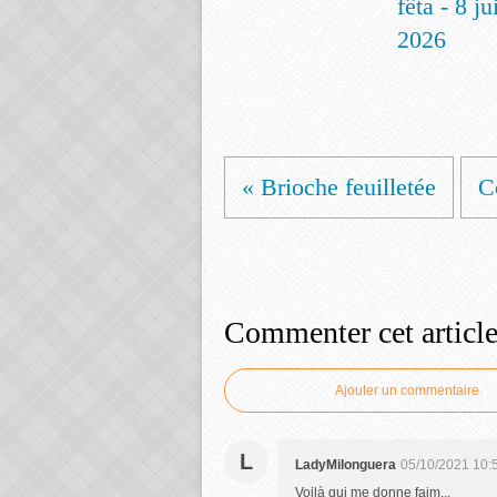
fêta - 8 ju
2026
« Brioche feuilletée
C
Commenter cet articl
Ajouter un commentaire
L
LadyMilonguera
05/10/2021 10:
Voilà qui me donne faim...