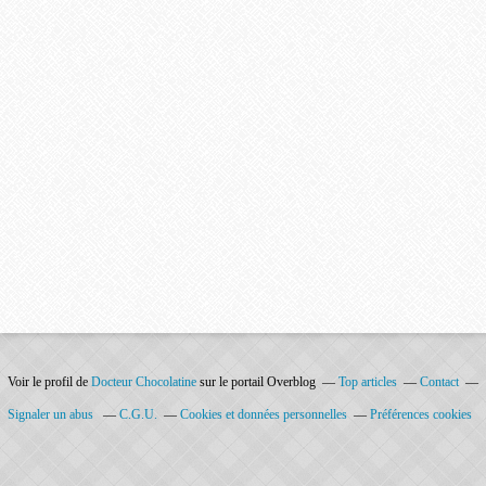
Voir le profil de
Docteur Chocolatine
sur le portail Overblog
Top articles
Contact
Signaler un abus
C.G.U.
Cookies et données personnelles
Préférences cookies