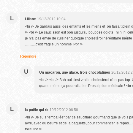
L
Liliane
19/12/2012 10:04
<br /> Je gardais aussi des enfants et les miens et on faisait plein
/> <br /> Le saucisson est bon jusqu'au bout des doigts hi hi hi celu
je n'ai pas envie de cuisiner quoique cholestérol héréditaire mérite
............c'est fragile un homme !<br />
Répondre
U
Un macaron, une glace, trois chocolatines
20/12/2012 2
<br /> <br /> Bah oui c'est vrai le cholestérol c'est pas to
quand même ça pourrait aller. Prescription médicale ! <br />
L
la poêle qui rit
19/12/2012 08:58
<br /> Je suis "emballée" par ce sauciflard gourmand que je vois parto
avril, avec du beurre et de la baguette, pour commencer le repas....<b
folle <br />