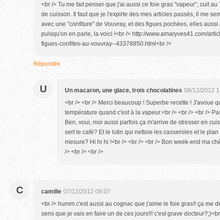
<br /> Tu me fait penser que j'ai aussi ce foie gras "vapeur", cuit a
de cuisson. Il faut que je l'expirte des mes articles passés, il me s
avec une "confiture" de Vouvray, et des figues pochées, elles aussi
puisqu'on en parle, la voici !<br /> http://www.amaryves41.com/artic
figues-confites-au-vouvray--43378850.html<br />
Répondre
U
Un macaron, une glace, trois chocolatines
08/12/2012 1
<br /> <br /> Merci beaucoup ! Superbe recette ! J'avoue 
température quand c'est à la vapeur.<br /> <br /> <br /> P
Ben, voui, moi aussi parfois ça m'arrive de stresser en cui
sert le café? Et le lutin qui nettoie les casseroles et le plan 
mesure? Hi hi hi !<br /> <br /> <br /> Bon week-end ma ch
/> <br /> <br />
C
camille
07/12/2012 08:07
<br /> humm c'est aussi au cognac que j'aime le foie gras!! ça m
sens que je vais en faire un de ces jours!!! c'est grave docteur?;)<br