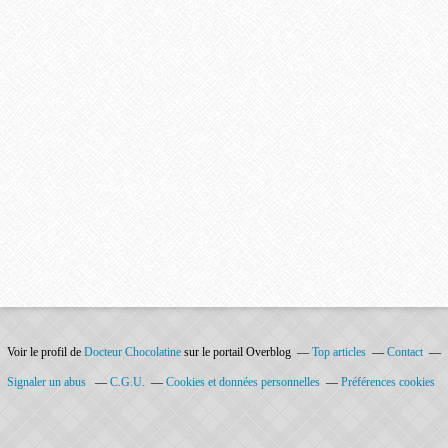
Voir le profil de
Docteur Chocolatine
sur le portail Overblog
Top articles
Contact
Signaler un abus
C.G.U.
Cookies et données personnelles
Préférences cookies