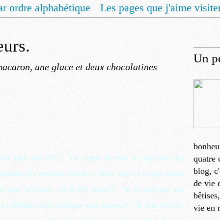
ar ordre alphabétique
Les pages que j'aime visite
 vous un livret de recettes pour Noël
Contact
eurs.
Un pe
acaron, une glace et deux chocolatines
bonheu
s de faire une IVG",
"on essaye de tenir le coup avec les
quatre 
blog, c
enfants, pas possible d'avoir ce 3ème mais ça va pas quand
de vie 
rs mal, je craque, j'ai la tête ailleurs",
"je ne veux pas que
bêtises
 mes collègues pour expliquer mon absence"
, "je veux bien un
vie en 