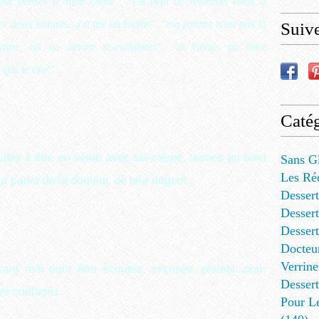
 pour penser à autre chose",
"j'ai peur de retomber dans la
c deux enfants...j'ai tué un foetus",
"ma femme n'est pas là
Suiv
aine, on va devoir re-cohabiter",
"si j'avais pu faire
 que je rate"...
Catég
cultés à être en vérité avec soi-même, larmes au bord
Sans G
Les Ré
r parler de la douleur, de leur dégout...
Dessert
Dessert
Desser
Docteu
Verrine
nt moi pour être écoutés, excusés, plaints...pour
Dessert
tre soulagés.
Pour L