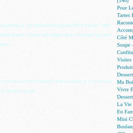
(140)
Pour L
Tartes 
Racont
...on pense à ces deux êtres qui souffrent d'avoir "raté"
Accomp
ffre d'avoir refusé son enfant et à cet enfant qui doit
Côté Me
insi...
Soupe -
Confitu
Visites
Produit
Desser
re qu'il faut continuer malgré tout à s'aimer, je ne peux que
Ma Boi
Vivre E
st bien trop grand...
Dessert
La Vie 
En Fami
Mini Ch
Boulan