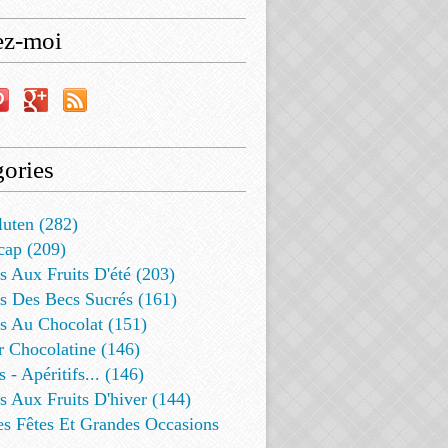
ez-moi
ories
luten (282)
cap (209)
s Aux Fruits D'été (203)
s Des Becs Sucrés (161)
ts Au Chocolat (151)
r Chocolatine (146)
s - Apéritifs... (146)
s Aux Fruits D'hiver (144)
es Fêtes Et Grandes Occasions