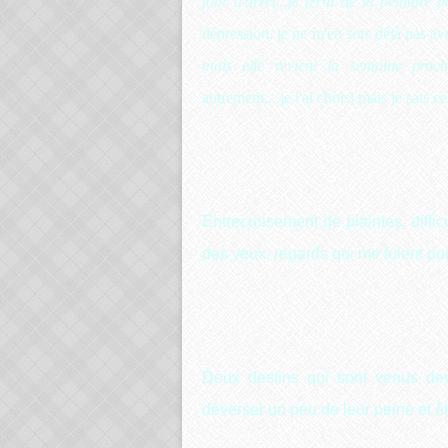
jour d'arrêt...je ferai de la peinture
dépression, je ne m'en sors déjà pas ave
mais elle revient la semaine proch
autrement,...je l'ai choisi mais je sais ce
Entrecroisement de plaintes, diffi
des yeux, regards qui me fuient pou
Deux destins qui sont venus deva
déverser un peu de leur peine et ê