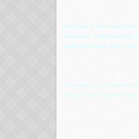
Et on rentre le soir, le coeur lourd
leur mariage, à cette maman qui sou
souffrir de là-haut de voir sa mère a
Et moi, dans ces cas là, à part leur di
prier pour eux parce que leur chagrin e