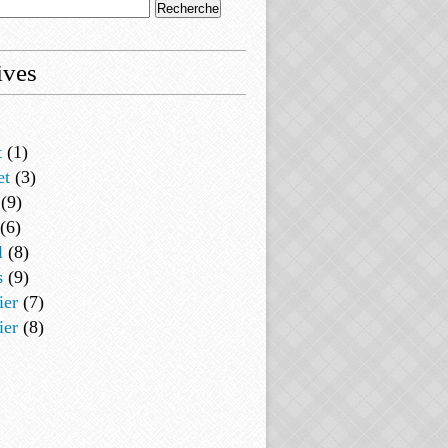
ives
t
(1)
et
(3)
(9)
(6)
l
(8)
s
(9)
ier
(7)
ier
(8)