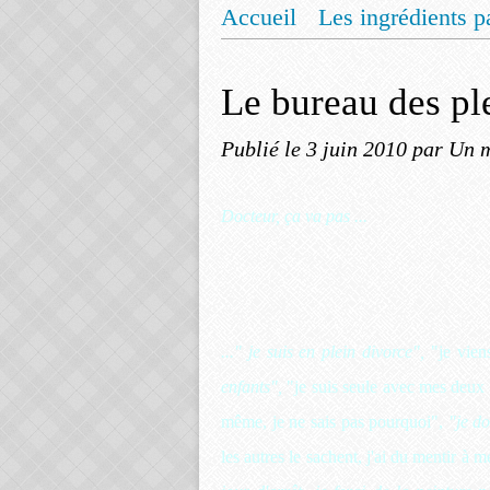
Accueil
Les ingrédients p
Mentions légales
Offrez
Le bureau des pl
Publié le
3 juin 2010
par Un m
Docteur, ça va pas ...
..." je suis en plein divorce",
"je vien
enfants",
"je suis seule avec mes deux 
même, je ne sais pas pourquoi",
"je do
les autres le sachent, j'ai du mentir à