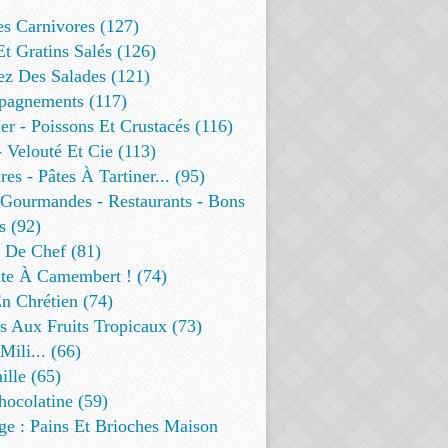
es Carnivores (127)
Et Gratins Salés (126)
ez Des Salades (121)
agnements (117)
r - Poissons Et Crustacés (116)
 Velouté Et Cie (113)
res - Pâtes À Tartiner... (95)
 Gourmandes - Restaurants - Bons
s (92)
t De Chef (81)
te À Camembert ! (74)
n Chrétien (74)
s Aux Fruits Tropicaux (73)
Mili... (66)
lle (65)
ocolatine (59)
ge : Pains Et Brioches Maison