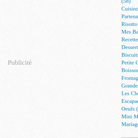
(58)
Cuisino
Partena
Risotto
Mes Ba
Recett
Dessert
Biscuit
Publicité
Petite 
Boisson
Fromag
Grande
Les Cho
Escapa
Oeufs (
Mini M
Mariag