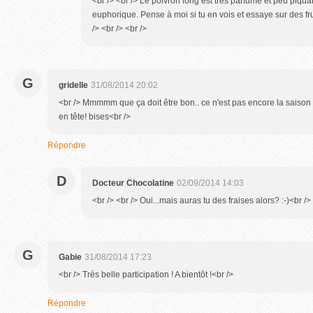
<br /> <br /> Le poivron long est très parfumé et peu piqu
euphorique. Pense à moi si tu en vois et essaye sur des frui
/> <br /> <br />
G
gridelle
31/08/2014 20:02
<br /> Mmmmm que ça doit être bon.. ce n'est pas encore la saiso
en tête! bises<br />
Répondre
D
Docteur Chocolatine
02/09/2014 14:03
<br /> <br /> Oui...mais auras tu des fraises alors? :-)<br /> 
G
Gabie
31/08/2014 17:23
<br /> Très belle participation ! A bientôt !<br />
Répondre