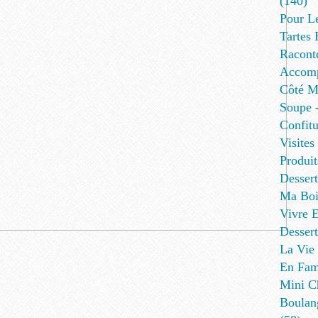
(140)
Pour L
Tartes 
Racont
Accomp
Côté Me
Soupe -
Confitu
Visites
Produit
Desser
Ma Boi
Vivre E
Dessert
La Vie 
En Fami
Mini Ch
Boulan