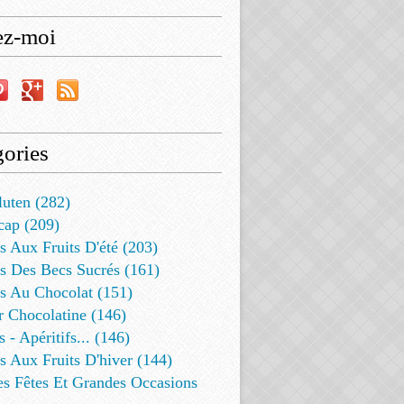
ez-moi
ories
luten (282)
cap (209)
s Aux Fruits D'été (203)
s Des Becs Sucrés (161)
ts Au Chocolat (151)
r Chocolatine (146)
s - Apéritifs... (146)
s Aux Fruits D'hiver (144)
es Fêtes Et Grandes Occasions