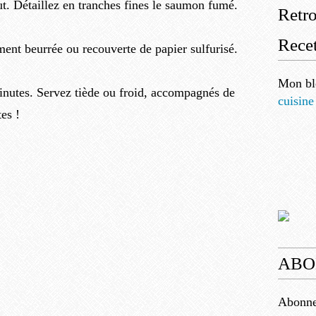
ut. Détaillez en tranches fines le saumon fumé.
Retr
Recet
ment beurrée ou recouverte de papier sulfurisé.
Mon bl
inutes. Servez tiède ou froid, accompagnés de
cuisine
tes !
ABO
Abonnez