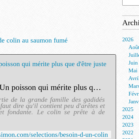
Arch
2026
Aoû
Juill
Juin
Mai
Avri
Besoin d'un colin ? Un poisson qui mérite plus que d'être juste pané.
Mar
Févr
rtie de la grande famille des gadidés
Janv
 faut dire qu'il contient peu d'arêtes et
2025
 et fondante. Le colin se prête à de
2024
2023
2022
fsimon.com/selections/besoin-d-un-colin