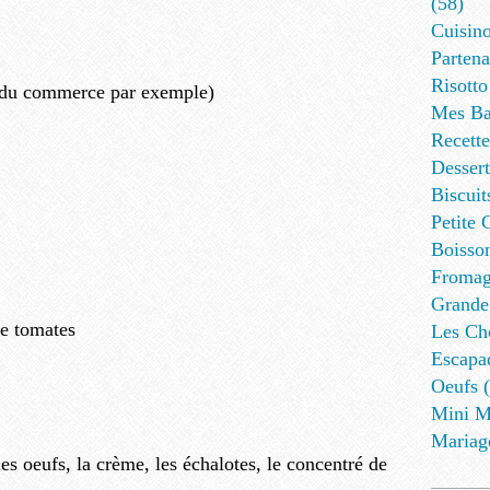
(58)
Cuisino
Partena
Risotto
s du commerce par exemple)
Mes Ba
Recett
Dessert
Biscuit
Petite 
Boisson
Fromag
Grande
de tomates
Les Cho
Escapa
Oeufs (
Mini M
Mariag
es oeufs, la crème, les échalotes, le concentré de