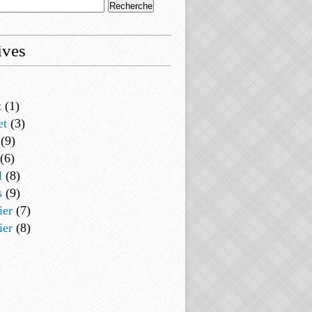
ives
t
(1)
et
(3)
(9)
(6)
l
(8)
s
(9)
ier
(7)
ier
(8)