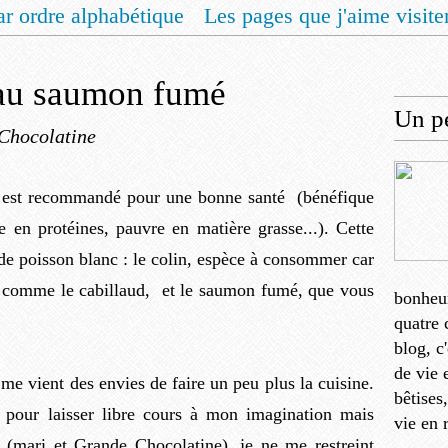
ar ordre alphabétique
Les pages que j'aime visite
 vous un livret de recettes pour Noël
Contact
 au saumon fumé
Un pe
Chocolatine
n est recommandé pour une bonne santé (bénéfique
he en protéines, pauvre en matière grasse...). Cette
de poisson blanc : le colin, espèce à consommer car
ion comme le cabillaud, et le saumon fumé, que vous
bonheu
quatre 
blog, c
de vie 
e vient des envies de faire un peu plus la cuisine.
bêtises
e pour laisser libre cours à mon imagination mais
vie en 
(mari et Grande Chocolatine), je ne me restreint