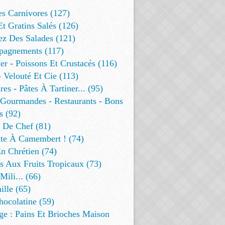
es Carnivores (127)
Et Gratins Salés (126)
ez Des Salades (121)
agnements (117)
r - Poissons Et Crustacés (116)
 Velouté Et Cie (113)
res - Pâtes À Tartiner... (95)
 Gourmandes - Restaurants - Bons
s (92)
t De Chef (81)
te À Camembert ! (74)
n Chrétien (74)
s Aux Fruits Tropicaux (73)
Mili... (66)
lle (65)
ocolatine (59)
ge : Pains Et Brioches Maison