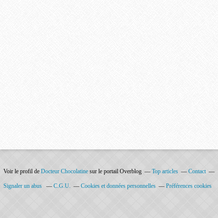
Voir le profil de
Docteur Chocolatine
sur le portail Overblog
Top articles
Contact
Signaler un abus
C.G.U.
Cookies et données personnelles
Préférences cookies