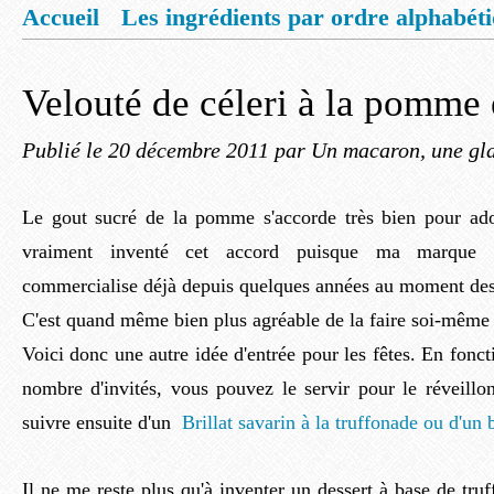
Accueil
Les ingrédients par ordre alphabét
Mentions légales
Offrez vous un livret de
Velouté de céleri à la pomme 
Publié le
20 décembre 2011
par Un macaron, une gla
Le gout sucré de la pomme s'accorde très bien pour adou
vraiment inventé cet accord puisque ma marque f
commercialise déjà depuis quelques années au moment des
C'est quand même bien plus agréable de la faire soi-même 
Voici donc une autre idée d'entrée pour les fêtes. En fonct
nombre d'invités, vous pouvez le servir pour le réveillon
suivre ensuite d'un
Brillat savarin à la truffonade ou d'un 
Il ne me reste plus qu'à inventer un dessert à base de truf