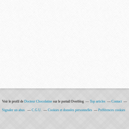
Voir le profil de
Docteur Chocolatine
sur le portail Overblog
Top articles
Contact
Signaler un abus
C.G.U.
Cookies et données personnelles
Préférences cookies