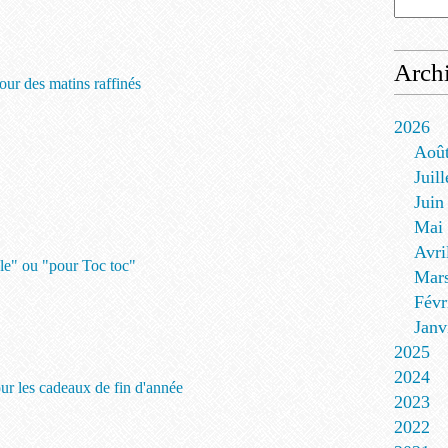
Arch
pour des matins raffinés
2026
Aoû
Juill
Juin
Mai
Avri
tale" ou "pour Toc toc"
Mar
Févr
Janv
2025
2024
pour les cadeaux de fin d'année
2023
2022