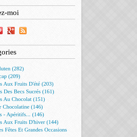
ez-moi
ories
luten (282)
cap (209)
s Aux Fruits D'été (203)
s Des Becs Sucrés (161)
ts Au Chocolat (151)
r Chocolatine (146)
s - Apéritifs... (146)
s Aux Fruits D'hiver (144)
es Fêtes Et Grandes Occasions