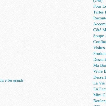
(140)
Pour L
Tartes 
Racont
Accomp
Côté Me
Soupe -
Confitu
Visites
Produit
Desser
Ma Boi
Vivre E
Dessert
ts et les grands
La Vie 
En Fami
Mini Ch
Boulan