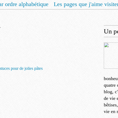
ar ordre alphabétique
Les pages que j'aime visite
 vous un livret de recettes pour Noël
Contact
n
Un pe
tuces pour de jolies pâtes
bonheu
quatre 
blog, c
de vie 
bêtises
vie en 