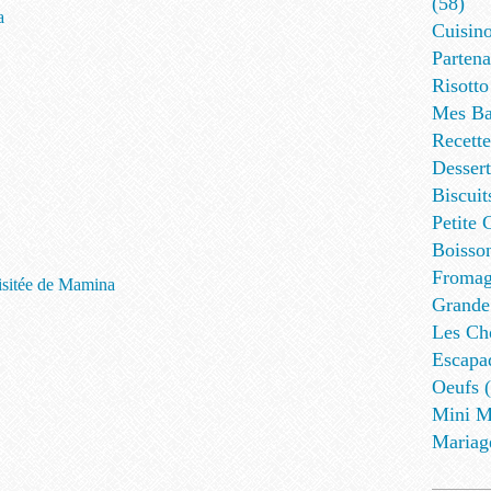
(58)
a
Cuisino
Partena
Risotto
Mes Ba
Recett
Dessert
Biscuit
Petite 
Boisson
Fromag
visitée de Mamina
Grande
Les Cho
Escapa
Oeufs (
Mini M
Mariag