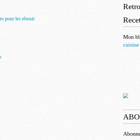
Retr
Recet
les pour les réussir
Mon bl
cuisine
o
ABO
Abonnez