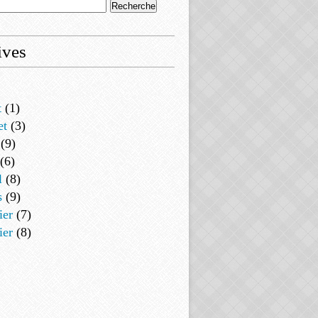
ives
t
(1)
et
(3)
(9)
(6)
l
(8)
s
(9)
ier
(7)
ier
(8)