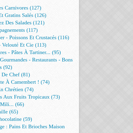
es Carnivores (127)
Et Gratins Salés (126)
ez Des Salades (121)
agnements (117)
r - Poissons Et Crustacés (116)
 Velouté Et Cie (113)
res - Pâtes À Tartiner... (95)
 Gourmandes - Restaurants - Bons
s (92)
t De Chef (81)
te À Camembert ! (74)
n Chrétien (74)
s Aux Fruits Tropicaux (73)
Mili... (66)
lle (65)
ocolatine (59)
ge : Pains Et Brioches Maison