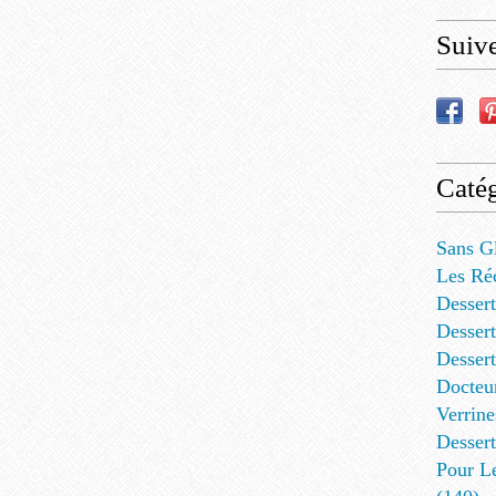
Suiv
Catég
Sans G
Les Ré
Dessert
Dessert
Desser
Docteu
Verrine
Dessert
Pour L