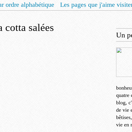
ar ordre alphabétique
Les pages que j'aime visite
 vous un livret de recettes pour Noël
Contact
 cotta salées
Un pe
bonheu
quatre 
blog, c
de vie 
bêtises
vie en 