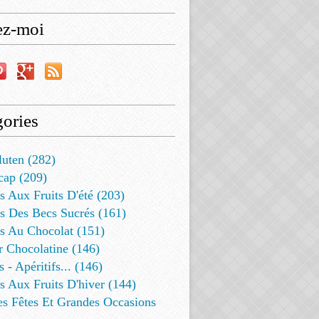
ez-moi
ories
luten (282)
cap (209)
s Aux Fruits D'été (203)
s Des Becs Sucrés (161)
ts Au Chocolat (151)
r Chocolatine (146)
s - Apéritifs... (146)
s Aux Fruits D'hiver (144)
es Fêtes Et Grandes Occasions