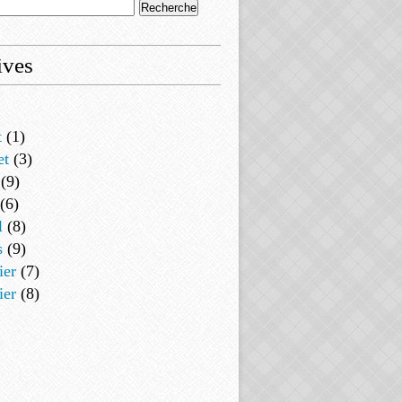
ives
t
(1)
et
(3)
(9)
(6)
l
(8)
s
(9)
ier
(7)
ier
(8)