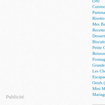
(58)
Cuisino
Partena
Risotto
Mes Ba
Recett
Dessert
Biscuit
Petite 
Boisson
Fromag
Grande
Les Cho
Escapa
Oeufs (
Mini M
Mariag
Publicité