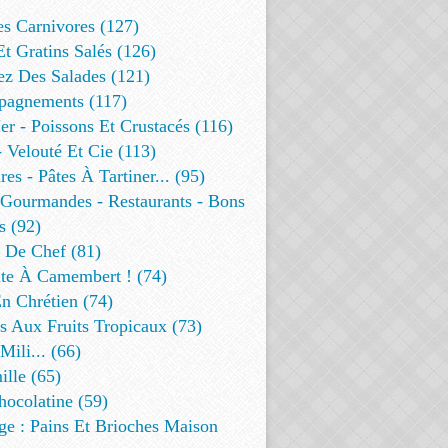
es Carnivores (127)
Et Gratins Salés (126)
ez Des Salades (121)
agnements (117)
r - Poissons Et Crustacés (116)
 Velouté Et Cie (113)
res - Pâtes À Tartiner... (95)
 Gourmandes - Restaurants - Bons
s (92)
t De Chef (81)
te À Camembert ! (74)
n Chrétien (74)
s Aux Fruits Tropicaux (73)
Mili... (66)
lle (65)
ocolatine (59)
ge : Pains Et Brioches Maison