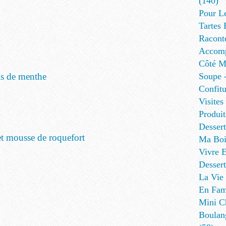
(140)
Pour L
Tartes 
Racont
Accomp
Côté Me
lis de menthe
Soupe -
Confitu
Visites
Produit
Desser
 et mousse de roquefort
Ma Boi
Vivre E
Dessert
La Vie 
En Fami
Mini Ch
Boulan