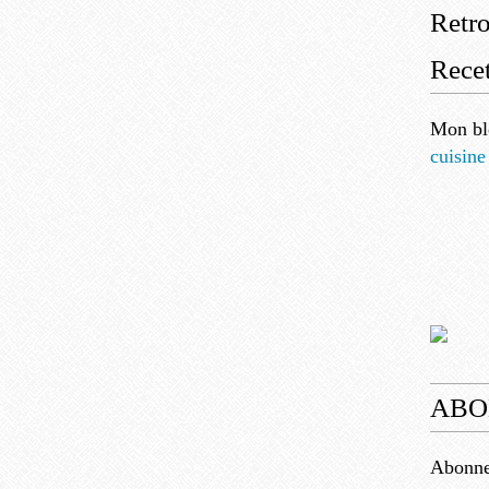
Retr
Recet
Mon bl
cuisine
ABO
Abonnez