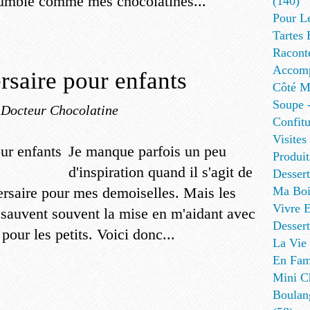
rumble comme mes chocolatines...
(140)
Pour L
Tartes 
Racont
Accomp
rsaire pour enfants
Côté Me
Soupe -
 Docteur Chocolatine
Confitu
Visites
Je manque parfois un peu
Produit
d'inspiration quand il s'agit de
Desser
versaire pour mes demoiselles. Mais les
Ma Boi
Vivre E
 sauvent souvent la mise en m'aidant avec
Dessert
 pour les petits. Voici donc...
La Vie 
En Fami
Mini Ch
Boulan