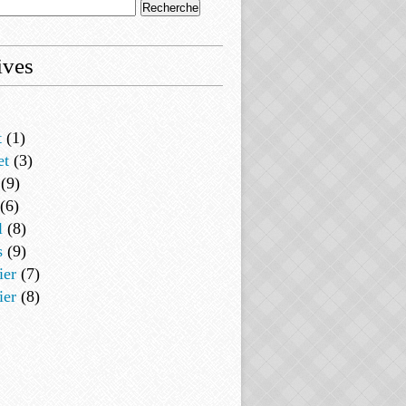
ives
t
(1)
et
(3)
(9)
(6)
l
(8)
s
(9)
ier
(7)
ier
(8)