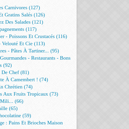
es Carnivores (127)
Et Gratins Salés (126)
ez Des Salades (121)
agnements (117)
r - Poissons Et Crustacés (116)
 Velouté Et Cie (113)
res - Pâtes À Tartiner... (95)
 Gourmandes - Restaurants - Bons
s (92)
t De Chef (81)
te À Camembert ! (74)
n Chrétien (74)
s Aux Fruits Tropicaux (73)
Mili... (66)
lle (65)
ocolatine (59)
ge : Pains Et Brioches Maison