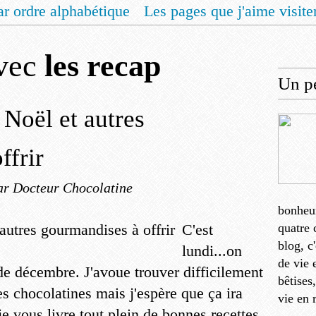
ar ordre alphabétique
Les pages que j'aime visite
 vous un livret de recettes pour Noël
Contact
avec
les recap
Un pe
 Noël et autres
ffrir
ar Docteur Chocolatine
bonheu
C'est
quatre 
blog, c
lundi...on
de vie 
e décembre. J'avoue trouver difficilement
bêtises
 chocolatines mais j'espère que ça ira
vie en 
e vous livre tout plein de bonnes recettes