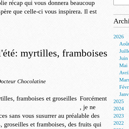
jolie récap qui vous donnera beaucoup
spère que celle-ci vous inspirera. Il est
Arch
2026
Aoû
l'été: myrtilles, framboises
Juill
Juin
Mai
Avri
Mar
Docteur Chocolatine
Févr
Janv
Forcément
2025
, je ne
2024
ces sans vous susurrer au préalable des
2023
2022
groseilles et framboises, des fruits qui