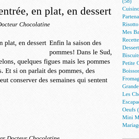
(58)
trée, en plat, en dessert
Cuisino
Partena
Docteur Chocolatine
Risotto
Mes Ba
Recett
Enfin la saison des
Dessert
pommes! Dans le Sud,
Biscuit
elons, quelques figues mais les pommes
Petite 
. Et si on parlait des pommes, des
Boisson
Fromag
ut conserver des semaines qui sentent
Grande
Les Cho
Escapa
Oeufs (
Mini M
Mariag
ar Docteur Chocolatine