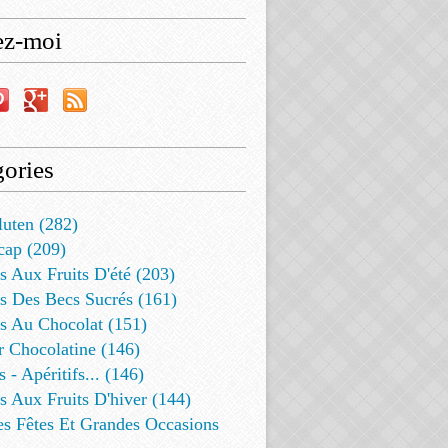
ez-moi
ories
luten (282)
cap (209)
s Aux Fruits D'été (203)
s Des Becs Sucrés (161)
ts Au Chocolat (151)
r Chocolatine (146)
s - Apéritifs... (146)
s Aux Fruits D'hiver (144)
es Fêtes Et Grandes Occasions