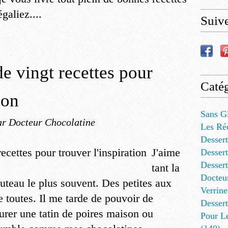
galiez....
Suiv
de vingt recettes pour
Catég
ion
Sans G
ar Docteur Chocolatine
Les Ré
Dessert
J'aime
Dessert
Desser
tant la
Docteu
uteau le plus souvent. Des petites aux
Verrine
e toutes. Il me tarde de pouvoir de
Dessert
urer une tatin de poires maison ou
Pour L