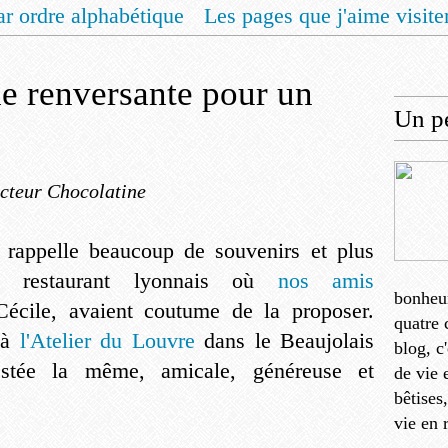
ar ordre alphabétique
Les pages que j'aime visite
 vous un livret de recettes pour Noël
Contact
de renversante pour un
Un pe
cteur Chocolatine
 rappelle beaucoup de souvenirs et plus
on restaurant lyonnais où
nos amis
bonheu
Cécile, avaient coutume de la proposer.
quatre 
 à
l'Atelier du Louvre
dans le Beaujolais
blog, c
estée la même, amicale, généreuse et
de vie 
bêtises
vie en 