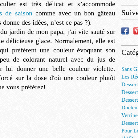
iculier est très délicat et s’accommode
Suiv
ts de saison
comme avec un bon gâteau
s donne des idées, n’est ce pas ?).
du jardin de mon papa, j’ai vite sauté sur
tte délicieuse glace. Normalement, elle est
qui préfèrent une couleur évoquant son
Catég
 peu de colorant naturel avec du jus de
ur lui donner une belle couleur violette.
Sans G
Les Ré
forcé sur la dose d'où une couleur plutôt
Dessert
ue vous préférez!
Dessert
Desser
Docteu
Verrine
Dessert
Pour L