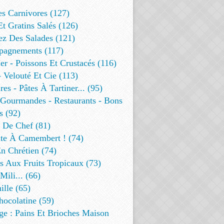
es Carnivores (127)
Et Gratins Salés (126)
ez Des Salades (121)
agnements (117)
r - Poissons Et Crustacés (116)
 Velouté Et Cie (113)
res - Pâtes À Tartiner... (95)
 Gourmandes - Restaurants - Bons
s (92)
t De Chef (81)
te À Camembert ! (74)
n Chrétien (74)
s Aux Fruits Tropicaux (73)
Mili... (66)
lle (65)
ocolatine (59)
ge : Pains Et Brioches Maison