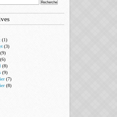
ives
t
(1)
et
(3)
(9)
(6)
l
(8)
s
(9)
ier
(7)
ier
(8)