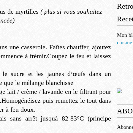
Retr
jus de myrtilles
( plus si vous souhaitez
Recet
oncée)
Mon bl
cuisine
ans une casserole. Faîtes chauffer, ajoutez
commence à frémir.Coupez le feu et laissez
 le sucre et les jaunes d’œufs dans un
ce que le mélange blanchisse
 lait / crème / lavande en le filtrant pour
de.Homogénéisez puis remettez le tout dans
fer à feu doux.
ABO
is sans arrêt jusquà 82-83°C (principe
Abonnez