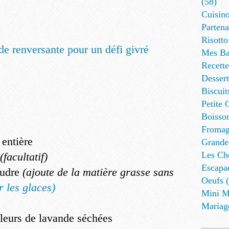
(58)
Cuisino
Partena
Risotto
Mes Ba
Recett
Dessert
Biscuit
Petite 
Boisson
Fromag
 entière
Grande
Les Cho
(facultatif)
Escapa
oudre
(ajoute de la matière grasse sans
Oeufs (
r les glaces)
Mini M
Mariag
fleurs de lavande séchées