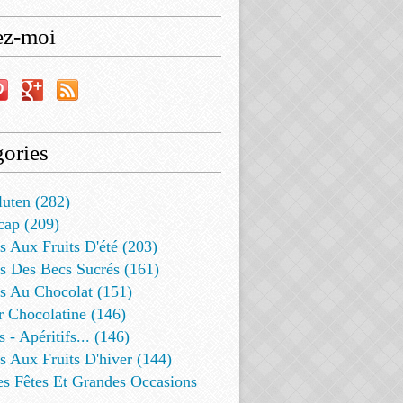
ez-moi
ories
luten (282)
cap (209)
s Aux Fruits D'été (203)
s Des Becs Sucrés (161)
ts Au Chocolat (151)
r Chocolatine (146)
s - Apéritifs... (146)
s Aux Fruits D'hiver (144)
es Fêtes Et Grandes Occasions