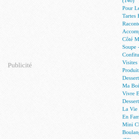
(140)
Pour L
Tartes 
Racont
Accomp
Côté Me
Soupe -
Confitu
Visites
Publicité
Produit
Desser
Ma Boi
Vivre E
Dessert
La Vie 
En Fami
Mini Ch
Boulan