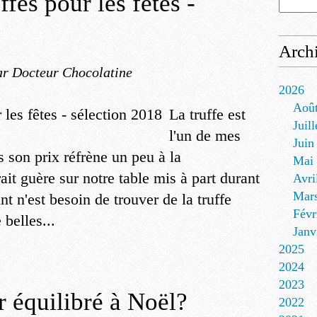
ffes pour les fêtes -
Arch
ar Docteur Chocolatine
2026
Aoû
La truffe est
Juill
l'un de mes
Juin
 son prix réfrène un peu à la
Mai
it guère sur notre table mis à part durant
Avri
Mar
t n'est besoin de trouver de la truffe
Févr
 belles...
Janv
2025
2024
2023
équilibré à Noël?
2022