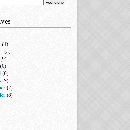
ives
t
(1)
et
(3)
(9)
(6)
l
(8)
s
(9)
ier
(7)
ier
(8)