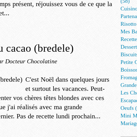
(58)
mps présent, réjouissez vous de ce que la
Cuisino
t...
Partena
Risotto
Mes Ba
Recett
u cacao (bredele)
Dessert
Biscuit
ar Docteur Chocolatine
Petite 
Boisson
Fromag
C'est Noël dans quelques jours
Grande
et surtout les vacances. Peut-
Les Cho
enter vos chères têtes blondes avec ces
Escapa
que j'ai réalisés avec ma grande
Oeufs (
nier. Pas de recette lundi prochain...
Mini M
Mariag