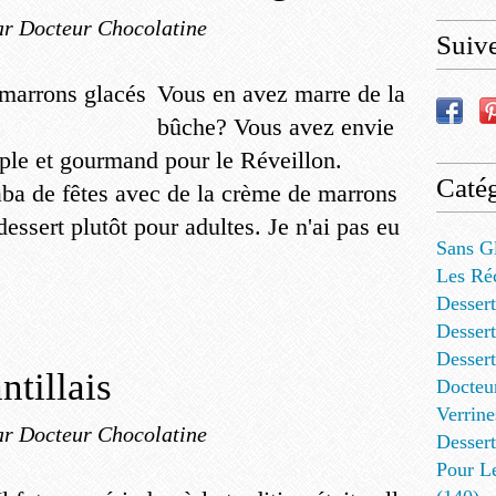
ar Docteur Chocolatine
Suiv
Vous en avez marre de la
bûche? Vous avez envie
ple et gourmand pour le Réveillon.
Catég
aba de fêtes avec de la crème de marrons
essert plutôt pour adultes. Je n'ai pas eu
Sans G
Les Ré
Dessert
Dessert
Desser
tillais
Docteu
Verrine
ar Docteur Chocolatine
Dessert
Pour L