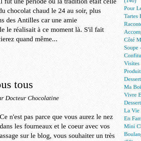
Il fut une période où la tradition était celle
(140)
Pour L
du chocolat chaud le 24 au soir, plus
Tartes 
s des Antilles car une amie
Racont
 le réalisait à ce moment là. S'il fait
Accomp
cierez quand même...
Côté Me
Soupe -
Confitu
Visites
Produit
Desser
us tous
Ma Boi
Vivre E
ar Docteur Chocolatine
Dessert
La Vie 
Ce n'est pas parce que vous aurez le nez
En Fami
dans les fourneaux et le coeur avec vos
Mini Ch
Boulan
assage sur le blog, vous souhaiter un très