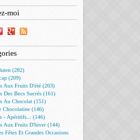
ez-moi
ories
luten (282)
cap (209)
s Aux Fruits D'été (203)
s Des Becs Sucrés (161)
ts Au Chocolat (151)
r Chocolatine (146)
s - Apéritifs... (146)
s Aux Fruits D'hiver (144)
es Fêtes Et Grandes Occasions