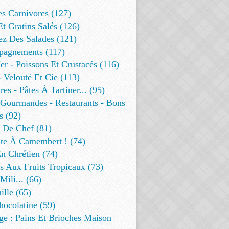
es Carnivores (127)
Et Gratins Salés (126)
ez Des Salades (121)
agnements (117)
r - Poissons Et Crustacés (116)
 Velouté Et Cie (113)
res - Pâtes À Tartiner... (95)
 Gourmandes - Restaurants - Bons
s (92)
t De Chef (81)
te À Camembert ! (74)
n Chrétien (74)
s Aux Fruits Tropicaux (73)
Mili... (66)
lle (65)
ocolatine (59)
ge : Pains Et Brioches Maison