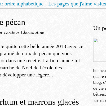
ar ordre alphabétique
Les pages que j'aime visite
 vous un livret de recettes pour Noël
Contact
de pécan
Un pe
ar Docteur Chocolatine
Je quitte cette belle année 2018 avec ce
praliné de noix de pécan que vous
ôt dans une recette. La fin d'année fut
 marche de Noël de l'école des
bonheu
ar développer une légère...
quatre 
blog, c
de vie 
bêtises
 rhum et marrons glacés
vie en 