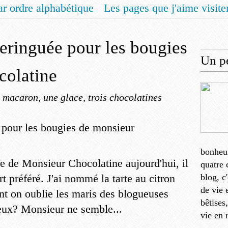
ar ordre alphabétique
Les pages que j'aime visite
 vous un livret de recettes pour Noël
Contact
meringuée pour les bougies
Un pe
colatine
 macaron, une glace, trois chocolatines
bonheu
ire de Monsieur Chocolatine aujourd'hui, il
quatre 
rt préféré. J'ai nommé la tarte au citron
blog, c
de vie 
t on oublie les maris des blogueuses
bêtises
 eux? Monsieur ne semble...
vie en 