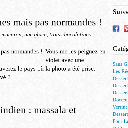
Suiv
ches mais pas normandes !
 macaron, une glace, trois chocolatines
Catég
Vous me les peignez en
violet avec une
Sans G
uverez le pays où la photo a été prise.
Les Ré
uvé ?
Dessert
Dessert
Desser
Docteu
Verrine
indien : massala et
Dessert
Pour L