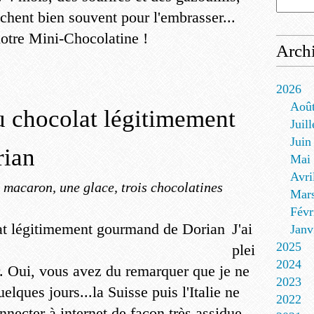
nchent bien souvent pour l'embrasser...
 notre Mini-Chocolatine !
Arch
2026
Aoû
au chocolat légitimement
Juill
Juin
rian
Mai
Avri
 macaron, une glace, trois chocolatines
Mar
Févr
J'ai
Janv
2025
plei
2024
r. Oui, vous avez du remarquer que je ne
2023
lques jours...la Suisse puis l'Italie ne
2022
necter à internet de façon très assidue.