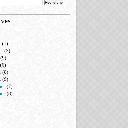
ives
t
(1)
et
(3)
(9)
(6)
l
(8)
s
(9)
ier
(7)
ier
(8)