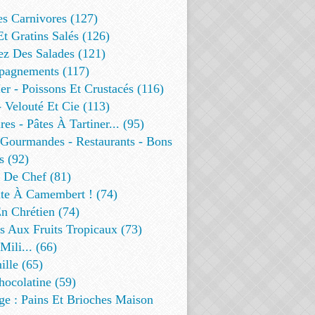
es Carnivores (127)
Et Gratins Salés (126)
ez Des Salades (121)
agnements (117)
r - Poissons Et Crustacés (116)
 Velouté Et Cie (113)
res - Pâtes À Tartiner... (95)
 Gourmandes - Restaurants - Bons
s (92)
t De Chef (81)
te À Camembert ! (74)
n Chrétien (74)
s Aux Fruits Tropicaux (73)
Mili... (66)
lle (65)
ocolatine (59)
ge : Pains Et Brioches Maison