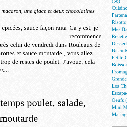
(58)
Cuisino
 macaron, une glace et deux chocolatines
Partena
Risotto
Ca y est, je
Mes Ba
recommence
Recett
Dessert
rès celui de vendredi dans Rouleaux de
Biscuit
arottes et sauce moutarde , vous allez
Petite 
trop de restes de poulet. J'avoue, cela
Boisson
s...
Fromag
Grande
Les Cho
Escapa
temps poulet, salade,
Oeufs (
Mini M
Mariag
e moutarde