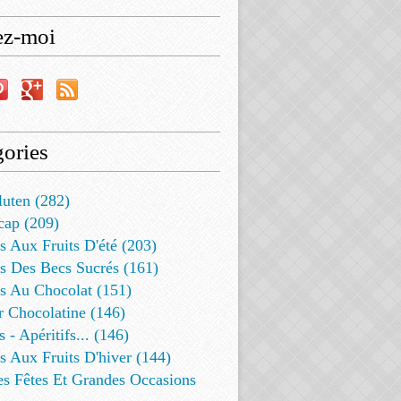
ez-moi
ories
luten (282)
cap (209)
s Aux Fruits D'été (203)
s Des Becs Sucrés (161)
ts Au Chocolat (151)
r Chocolatine (146)
s - Apéritifs... (146)
s Aux Fruits D'hiver (144)
es Fêtes Et Grandes Occasions