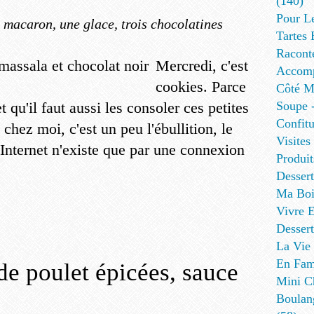
(140)
Pour L
 macaron, une glace, trois chocolatines
Tartes 
Racont
Mercredi, c'est
Accomp
cookies. Parce
Côté Me
et qu'il faut aussi les consoler ces petites
Soupe -
Confitu
chez moi, c'est un peu l'ébullition, le
Visites
..Internet n'existe que par une connexion
Produit
Desser
Ma Boi
Vivre E
Dessert
La Vie 
En Fami
e poulet épicées, sauce
Mini Ch
Boulan