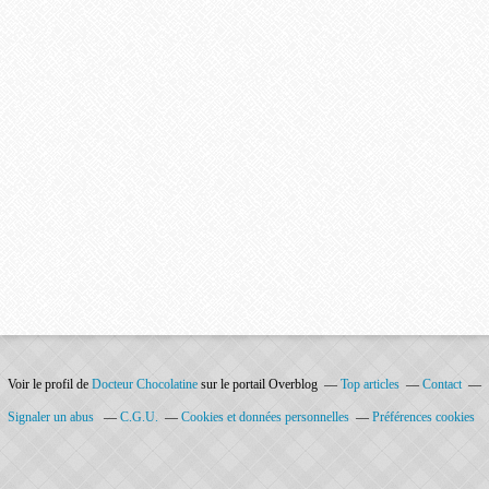
Voir le profil de
Docteur Chocolatine
sur le portail Overblog
Top articles
Contact
Signaler un abus
C.G.U.
Cookies et données personnelles
Préférences cookies