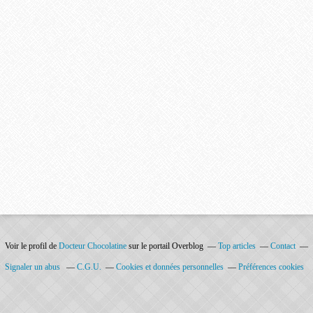
Voir le profil de
Docteur Chocolatine
sur le portail Overblog
Top articles
Contact
Signaler un abus
C.G.U.
Cookies et données personnelles
Préférences cookies