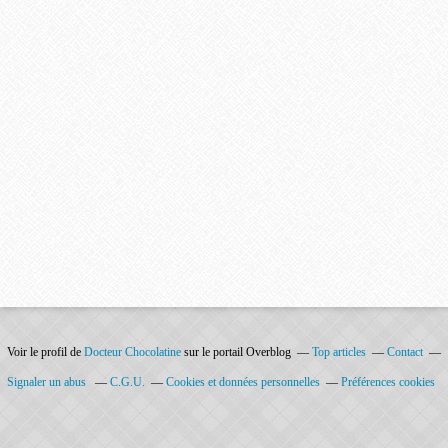
Voir le profil de
Docteur Chocolatine
sur le portail Overblog
Top articles
Contact
Signaler un abus
C.G.U.
Cookies et données personnelles
Préférences cookies