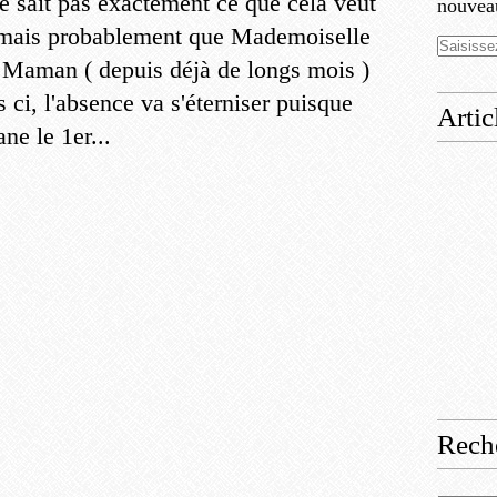
e sait pas exactement ce que cela veut
nouveau
 mais probablement que Mademoiselle
t Maman ( depuis déjà de longs mois )
 ci, l'absence va s'éterniser puisque
Artic
ne le 1er...
Rech