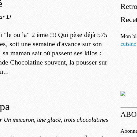
é
Retr
ar D
Recet
i "le ou la" 2 ème !!! Qui pèse déjà 575
Mon bl
s, soit une semaine d'avance sur son
cuisine
, sa maman sait où passent ses kilos :
ande Chocolatine souvent, la pousser sur
n...
apa
ABO
r Un macaron, une glace, trois chocolatines
Abonnez