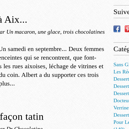
Suiv
 Aix...
ar Un macaron, une glace, trois chocolatines
Catég
Un samedi en septembre... Deux femmes
enceintes qui se rencontrent, que font-
Sans G
les rues aixoises, léchage de vitrines et
Les Ré
du coin. Albert a du supporter ces trois
Dessert
plus...
Dessert
Desser
Docteu
Verrine
façon tatin
Dessert
Pour L
ar Dr Chocolatine