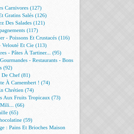
es Carnivores (127)
Et Gratins Salés (126)
ez Des Salades (121)
agnements (117)
r - Poissons Et Crustacés (116)
 Velouté Et Cie (113)
res - Pâtes À Tartiner... (95)
 Gourmandes - Restaurants - Bons
s (92)
t De Chef (81)
te À Camembert ! (74)
n Chrétien (74)
s Aux Fruits Tropicaux (73)
Mili... (66)
lle (65)
ocolatine (59)
ge : Pains Et Brioches Maison