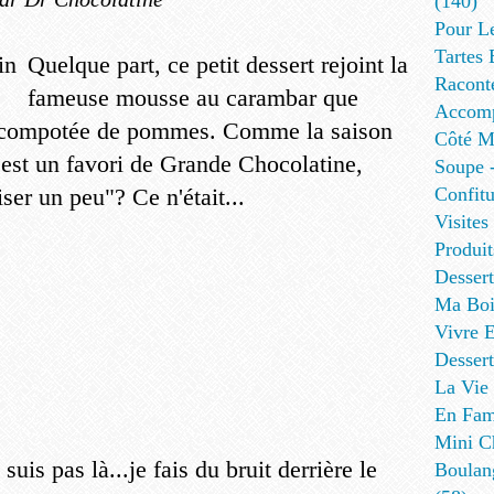
(140)
Pour L
Tartes 
Quelque part, ce petit dessert rejoint la
Racont
fameuse mousse au carambar que
Accomp
e compotée de pommes. Comme la saison
Côté Me
 est un favori de Grande Chocolatine,
Soupe -
ser un peu"? Ce n'était...
Confitu
Visites
Produit
Desser
Ma Boi
Vivre E
Dessert
La Vie 
En Fami
Mini Ch
suis pas là...je fais du bruit derrière le
Boulan