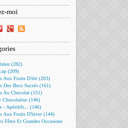
ez-moi
ories
luten (282)
cap (209)
s Aux Fruits D'été (203)
s Des Becs Sucrés (161)
ts Au Chocolat (151)
r Chocolatine (146)
s - Apéritifs... (146)
s Aux Fruits D'hiver (144)
es Fêtes Et Grandes Occasions