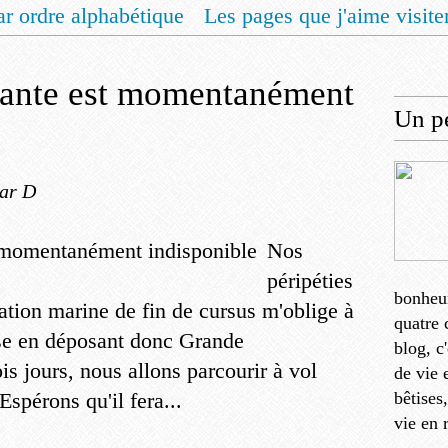
ar ordre alphabétique
Les pages que j'aime visite
 vous un livret de recettes pour Noël
Contact
dante est momentanément
Un pe
ar D
Nos
péripéties
bonheu
mation marine de fin de cursus m'oblige à
quatre 
se en déposant donc Grande
blog, c
is jours, nous allons parcourir à vol
de vie 
Espérons qu'il fera...
bêtises
vie en 