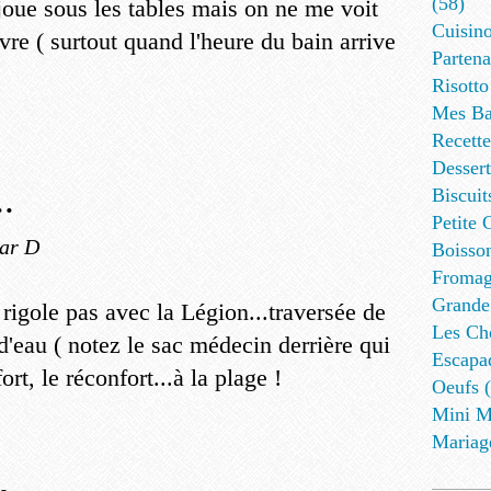
(58)
 joue sous les tables mais on ne me voit
Cuisino
e ( surtout quand l'heure du bain arrive
Partena
Risotto
Mes Ba
Recett
Dessert
.
Biscuit
Petite 
ar D
Boisson
Fromag
Grande
rigole pas avec la Légion...traversée de
Les Cho
d'eau ( notez le sac médecin derrière qui
Escapa
ort, le réconfort...à la plage !
Oeufs (
Mini M
Mariag