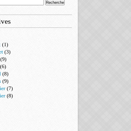
ives
t
(1)
et
(3)
(9)
(6)
l
(8)
s
(9)
ier
(7)
ier
(8)