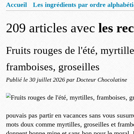
Accueil
Les ingrédients par ordre alphabét
Mentions légales
Offrez vous un livret de
209 articles avec
les re
Fruits rouges de l'été, myrtille
framboises, groseilles
Publié le
30 juillet 2026
par Docteur Chocolatine
pouvais pas partir en vacances sans vous susurr
mots doux comme myrtilles, groseilles et frambo
donnent bonne mine et sans bon pour le moral. P