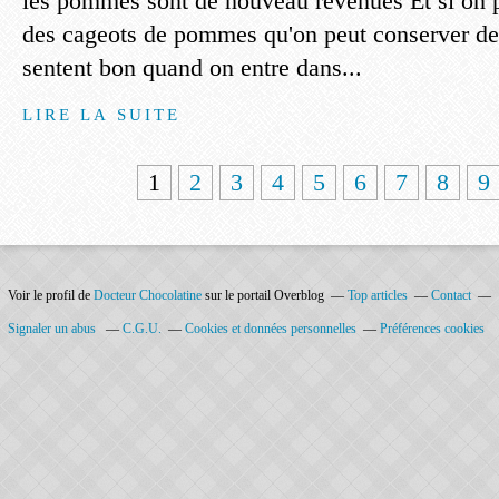
les pommes sont de nouveau revenues Et si on 
des cageots de pommes qu'on peut conserver de
sentent bon quand on entre dans...
LIRE LA SUITE
1
2
3
4
5
6
7
8
9
Voir le profil de
Docteur Chocolatine
sur le portail Overblog
Top articles
Contact
Signaler un abus
C.G.U.
Cookies et données personnelles
Préférences cookies