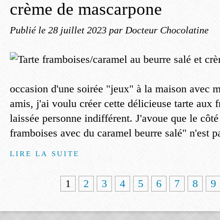
crème de mascarpone
Publié le
28 juillet 2023
par Docteur Chocolatine
occasion d'une soirée "jeux" à la maison avec 
amis, j'ai voulu créer cette délicieuse tarte aux 
laissée personne indifférent. J'avoue que le côté
framboises avec du caramel beurre salé" n'est pa
LIRE LA SUITE
1
2
3
4
5
6
7
8
9