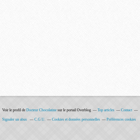
Voir le profil de
Docteur Chocolatine
sur le portail Overblog
Top articles
Contact
Signaler un abus
C.G.U.
Cookies et données personnelles
Préférences cookies