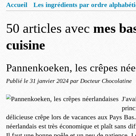
Accueil
Les ingrédients par ordre alphabét
Mentions légales
Offrez vous un livret de
50 articles avec
mes bas
cuisine
Pannenkoeken, les crêpes née
Publié le
31 janvier 2024
par Docteur Chocolatine
J'ava
princ
délicieuse crêpe lors de vacances aux Pays Bas. 
néerlandais est très économique et plaît sans dif
Il faut une bonne poêle et un peu de patience. L