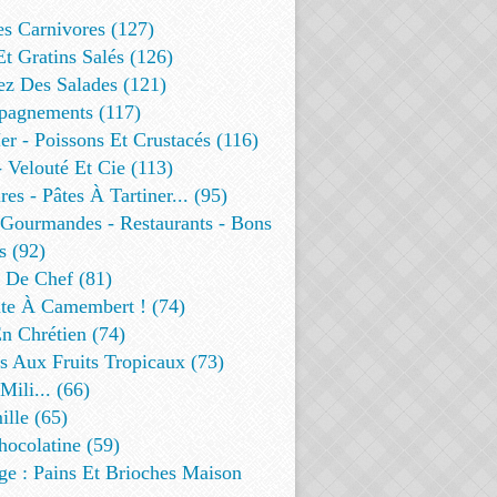
es Carnivores (127)
Et Gratins Salés (126)
ez Des Salades (121)
agnements (117)
r - Poissons Et Crustacés (116)
 Velouté Et Cie (113)
res - Pâtes À Tartiner... (95)
 Gourmandes - Restaurants - Bons
s (92)
t De Chef (81)
te À Camembert ! (74)
n Chrétien (74)
s Aux Fruits Tropicaux (73)
Mili... (66)
lle (65)
ocolatine (59)
ge : Pains Et Brioches Maison