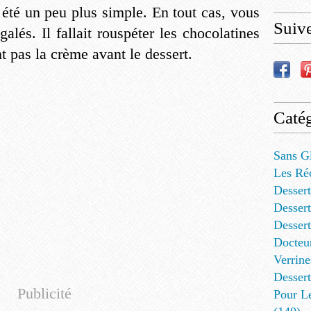
a été un peu plus simple. En tout cas, vous
Suiv
alés. Il fallait rouspéter les chocolatines
 pas la crème avant le dessert.
Catég
Sans G
Les Ré
Dessert
Dessert
Desser
Docteu
Verrine
Dessert
Publicité
Pour L