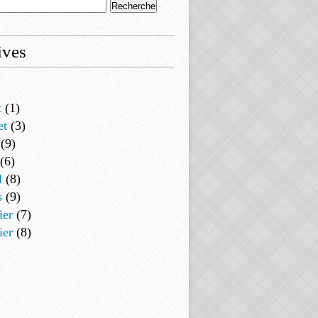
ives
t
(1)
et
(3)
(9)
(6)
l
(8)
s
(9)
ier
(7)
ier
(8)