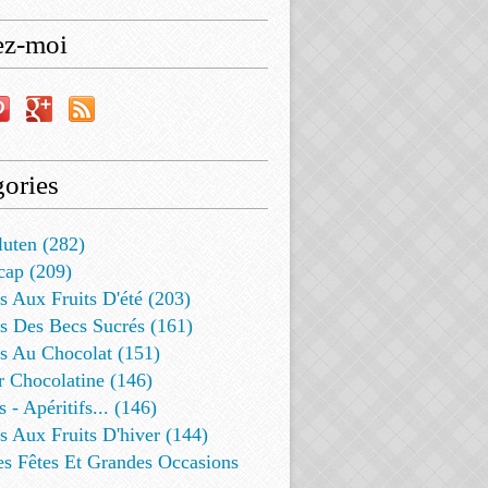
ez-moi
ories
luten (282)
cap (209)
s Aux Fruits D'été (203)
s Des Becs Sucrés (161)
ts Au Chocolat (151)
r Chocolatine (146)
s - Apéritifs... (146)
s Aux Fruits D'hiver (144)
es Fêtes Et Grandes Occasions