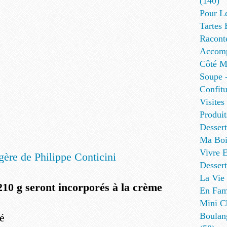
(140)
Pour L
Tartes 
Racont
Accomp
Côté Me
Soupe -
Confitu
Visites
Produit
Desser
Ma Boi
Vivre E
Dessert
La Vie 
210 g seront incorporés à la crème
En Fami
Mini Ch
Boulan
mé