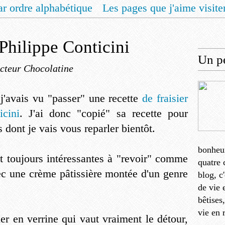
ar ordre alphabétique
Les pages que j'aime visite
 vous un livret de recettes pour Noël
Contact
Philippe Conticini
Un pe
cteur Chocolatine
 j'avais vu "passer" une recette
de fraisier
icini
. J'ai donc "copié" sa recette pour
s dont je vais vous reparler bientôt.
bonheu
nt toujours intéressantes à "revoir" comme
quatre 
vec une crème pâtissière montée d'un genre
blog, c
de vie 
bêtises
vie en 
isier en verrine qui vaut vraiment le détour,