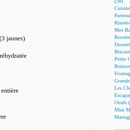
(58)
Cuisino
Partena
Risotto
Mes Ba
Recett
(3 jaunes)
Dessert
Biscuit
 réhydratée
Petite 
Boisson
Fromag
Grande
Les Cho
 entière
Escapa
Oeufs (
Mini M
ère
Mariag