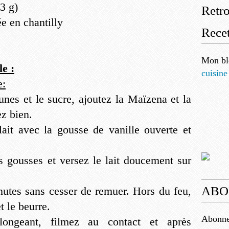
(3 g)
Retr
e en chantilly
Recet
Mon bl
le :
cuisine
e:
unes et le sucre, ajoutez la Maïzena et la
z bien.
 lait avec la gousse de vanille ouverte et
es gousses et versez le lait doucement sur
ABO
utes sans cesser de remuer. Hors du feu,
t le beurre.
Abonnez
ongeant, filmez au contact et après