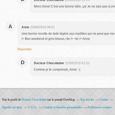
Docteur Chocolatine
22/08/2016 01:53
Merci Anne! C'est une bonne idée, ça! Je ne sais pas si j'e
A
Anne
20/08/2016 08:51
Une bonne recette de tarte légère aux myrtilles qui ne peut que me
/> Bon weekend et gros bisous,<br /> <br /> Anne.
Répondre
D
Docteur Chocolatine
22/08/2016 01:53
Comme je te comprends, Anne :-(
Voir le profil de
Docteur Chocolatine
sur le portail Overblog
Top articles
Contact
Signaler un abus
C.G.U.
Cookies et données personnelles
Préférences cookies