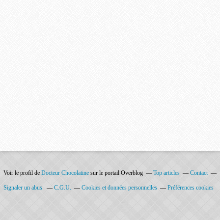
Voir le profil de
Docteur Chocolatine
sur le portail Overblog
Top articles
Contact
Signaler un abus
C.G.U.
Cookies et données personnelles
Préférences cookies