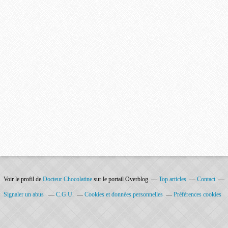
Voir le profil de
Docteur Chocolatine
sur le portail Overblog
Top articles
Contact
Signaler un abus
C.G.U.
Cookies et données personnelles
Préférences cookies