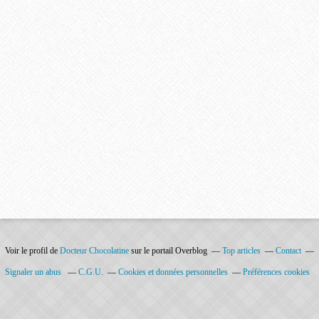
Voir le profil de
Docteur Chocolatine
sur le portail Overblog
Top articles
Contact
Signaler un abus
C.G.U.
Cookies et données personnelles
Préférences cookies