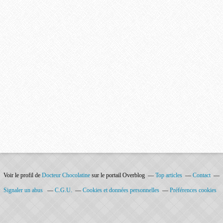
Voir le profil de
Docteur Chocolatine
sur le portail Overblog
Top articles
Contact
Signaler un abus
C.G.U.
Cookies et données personnelles
Préférences cookies