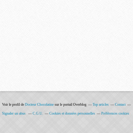
Voir le profil de
Docteur Chocolatine
sur le portail Overblog
Top articles
Contact
Signaler un abus
C.G.U.
Cookies et données personnelles
Préférences cookies