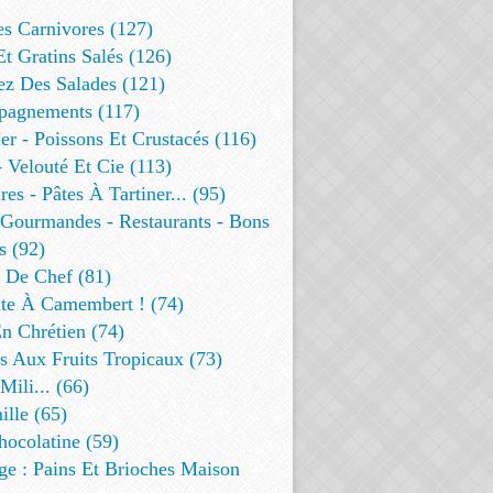
es Carnivores (127)
Et Gratins Salés (126)
ez Des Salades (121)
agnements (117)
r - Poissons Et Crustacés (116)
 Velouté Et Cie (113)
res - Pâtes À Tartiner... (95)
 Gourmandes - Restaurants - Bons
s (92)
t De Chef (81)
te À Camembert ! (74)
n Chrétien (74)
s Aux Fruits Tropicaux (73)
Mili... (66)
lle (65)
ocolatine (59)
ge : Pains Et Brioches Maison