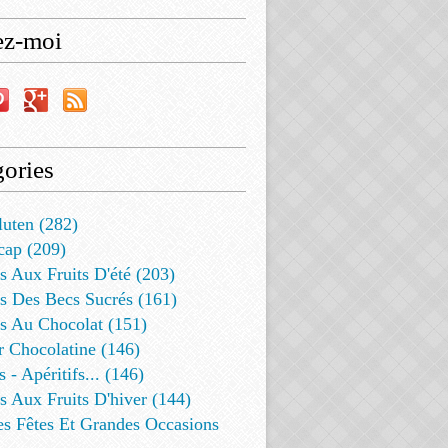
ez-moi
ories
luten (282)
cap (209)
s Aux Fruits D'été (203)
s Des Becs Sucrés (161)
ts Au Chocolat (151)
r Chocolatine (146)
s - Apéritifs... (146)
s Aux Fruits D'hiver (144)
es Fêtes Et Grandes Occasions