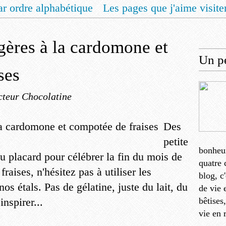
ar ordre alphabétique
Les pages que j'aime visite
 vous un livret de recettes pour Noël
Contact
égères à la cardomone et
Un pe
ses
cteur Chocolatine
Des
petite
bonheu
du placard pour célébrer la fin du mois de
quatre 
fraises, n'hésitez pas à utiliser les
blog, c
os étals. Pas de gélatine, juste du lait, du
de vie 
inspirer...
bêtises
vie en 