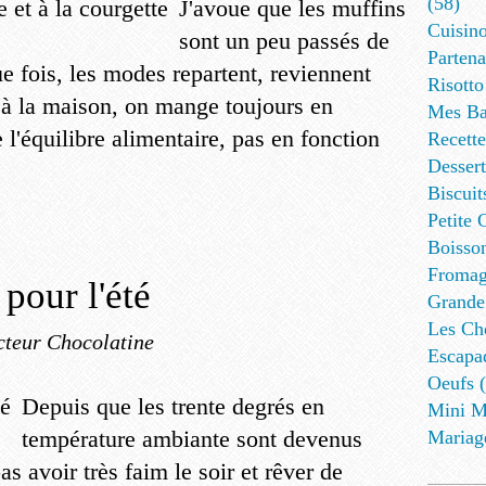
(58)
J'avoue que les muffins
Cuisino
sont un peu passés de
Partena
fois, les modes repartent, reviennent
Risotto
, à la maison, on mange toujours en
Mes Ba
 l'équilibre alimentaire, pas en fonction
Recett
Dessert
Biscuit
Petite 
Boisson
Fromag
 pour l'été
Grande
Les Cho
cteur Chocolatine
Escapa
Oeufs (
Depuis que les trente degrés en
Mini M
température ambiante sont devenus
Mariag
s avoir très faim le soir et rêver de