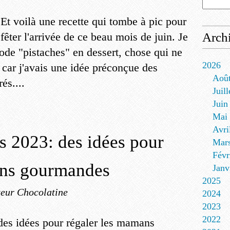
Et voilà une recette qui tombe à pic pour
fêter l'arrivée de ce beau mois de juin. Je
Arch
ode "pistaches" en dessert, chose qui ne
2026
 car j'avais une idée préconçue des
Aoû
és....
Juill
Juin
Mai
Avri
 2023: des idées pour
Mar
Févr
ans gourmandes
Janv
2025
eur Chocolatine
2024
2023
2022