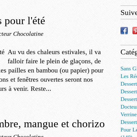
Suiv
 pour l'été
cteur Chocolatine
Catég
Au vu des chaleurs estivales, il va
falloir faire le plein de glaçons, de
Sans G
lies pailles en bambou (ou papier) pour
Les Ré
çons et fenêtres ouvertes seront nos
Dessert
rs à venir. Reste...
Dessert
Desser
Docteu
Verrine
mbre, mangue et chorizo
Dessert
Pour L
cteur Chocolatine