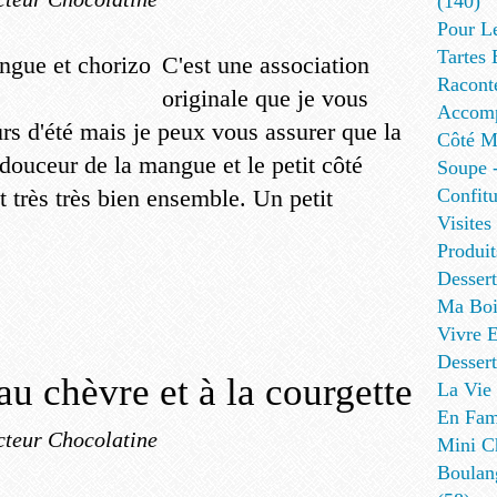
(140)
Pour L
Tartes 
C'est une association
Racont
originale que je vous
Accomp
rs d'été mais je peux vous assurer que la
Côté Me
douceur de la mangue et le petit côté
Soupe -
t très très bien ensemble. Un petit
Confitu
Visites
Produit
Desser
Ma Boi
Vivre E
Dessert
au chèvre et à la courgette
La Vie 
En Fami
cteur Chocolatine
Mini Ch
Boulan