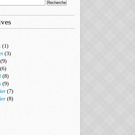
ives
t
(1)
et
(3)
(9)
(6)
l
(8)
s
(9)
ier
(7)
ier
(8)