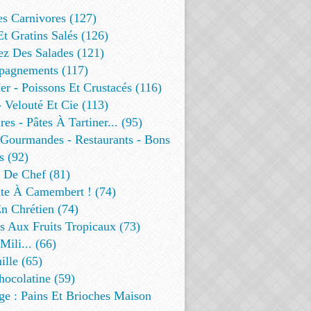
es Carnivores (127)
Et Gratins Salés (126)
ez Des Salades (121)
agnements (117)
r - Poissons Et Crustacés (116)
 Velouté Et Cie (113)
res - Pâtes À Tartiner... (95)
 Gourmandes - Restaurants - Bons
s (92)
t De Chef (81)
te À Camembert ! (74)
n Chrétien (74)
s Aux Fruits Tropicaux (73)
Mili... (66)
lle (65)
ocolatine (59)
ge : Pains Et Brioches Maison