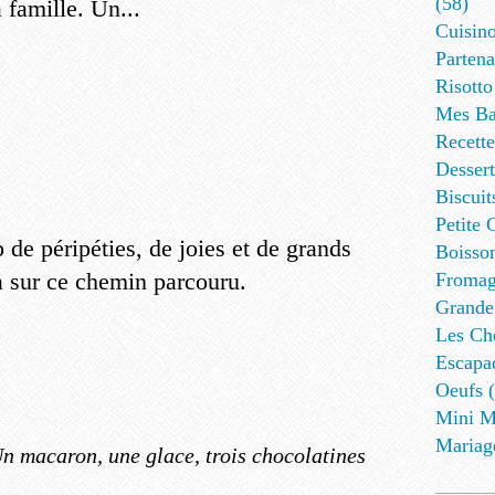
(58)
 famille. Un...
Cuisino
Partena
Risotto
Mes Ba
Recett
Dessert
Biscuit
Petite 
 de péripéties, de joies et de grands
Boisson
 sur ce chemin parcouru.
Fromag
Grande
Les Cho
Escapa
Oeufs (
Mini M
Mariag
n macaron, une glace, trois chocolatines