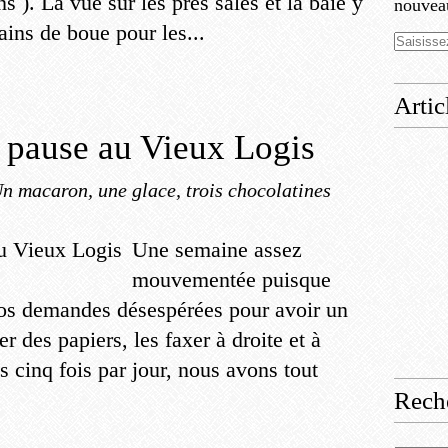
 ). La vue sur les prés salés et la baie y
nouveau
ins de boue pour les...
Artic
 pause au Vieux Logis
n macaron, une glace, trois chocolatines
Une semaine assez
mouvementée puisque
nos demandes désespérées pour avoir un
 des papiers, les faxer à droite et à
 cinq fois par jour, nous avons tout
Rech