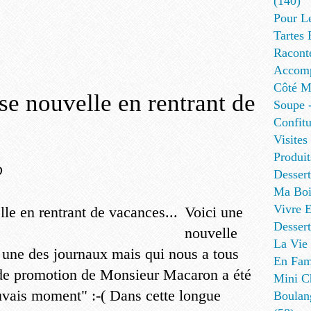
(140)
Pour L
Tartes 
Racont
Accomp
Côté Me
e nouvelle en rentrant de
Soupe -
Confitu
Visites
Produit
D
Desser
Ma Boi
Vivre E
Voici une
Dessert
nouvelle
La Vie 
a une des journaux mais qui nous a tous
En Fami
de promotion de Monsieur Macaron a été
Mini Ch
vais moment" :-( Dans cette longue
Boulan