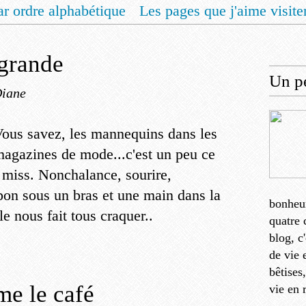
ar ordre alphabétique
Les pages que j'aime visite
 vous un livret de recettes pour Noël
Contact
 grande
Un pe
Diane
ous savez, les mannequins dans les
agazines de mode...c'est un peu ce
 miss. Nonchalance, sourire,
pon sous un bras et une main dans la
bonheu
le nous fait tous craquer..
quatre 
blog, c
de vie 
bêtises
e le café
vie en 