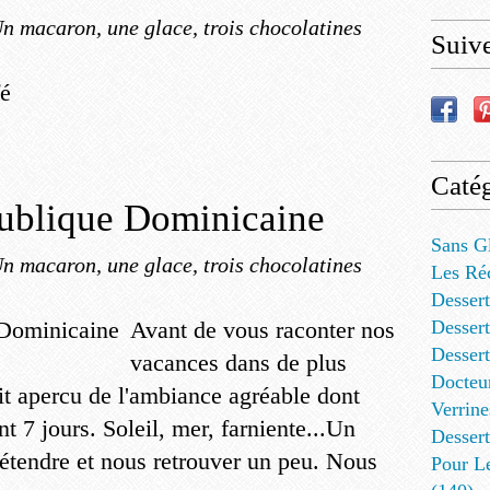
n macaron, une glace, trois chocolatines
Suiv
Catég
ublique Dominicaine
Sans G
n macaron, une glace, trois chocolatines
Les Ré
Dessert
Avant de vous raconter nos
Dessert
Desser
vacances dans de plus
Docteu
tit apercu de l'ambiance agréable dont
Verrine
t 7 jours. Soleil, mer, farniente...Un
Dessert
étendre et nous retrouver un peu. Nous
Pour L