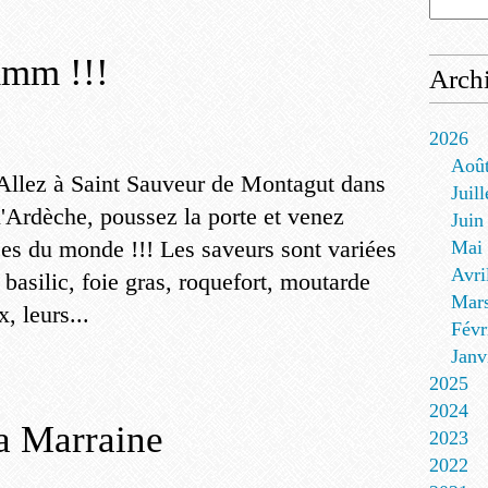
mmm !!!
Arch
2026
Aoû
Allez à Saint Sauveur de Montagut dans
Juill
l'Ardèche, poussez la porte et venez
Juin
ces du monde !!! Les saveurs sont variées
Mai
Avri
 basilic, foie gras, roquefort, moutarde
Mar
, leurs...
Févr
Janv
2025
2024
a Marraine
2023
2022