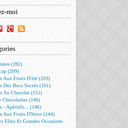
ez-moi
ories
luten (282)
cap (209)
s Aux Fruits D'été (203)
s Des Becs Sucrés (161)
ts Au Chocolat (151)
r Chocolatine (146)
s - Apéritifs... (146)
s Aux Fruits D'hiver (144)
es Fêtes Et Grandes Occasions