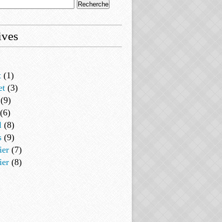
ives
t
(1)
et
(3)
(9)
(6)
l
(8)
s
(9)
ier
(7)
ier
(8)