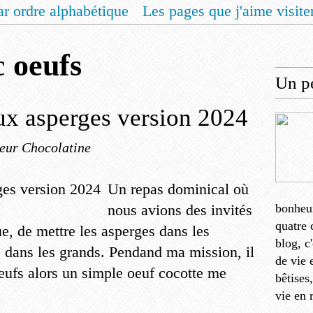
ar ordre alphabétique
Les pages que j'aime visite
 vous un livret de recettes pour Noël
Contact
ec
oeufs
Un pe
ux asperges version 2024
eur Chocolatine
Un repas dominical où
nous avions des invités
bonheu
quatre 
ue, de mettre les asperges dans les
blog, c
ts dans les grands. Pendand ma mission, il
de vie 
eufs alors un simple oeuf cocotte me
bêtises
vie en 