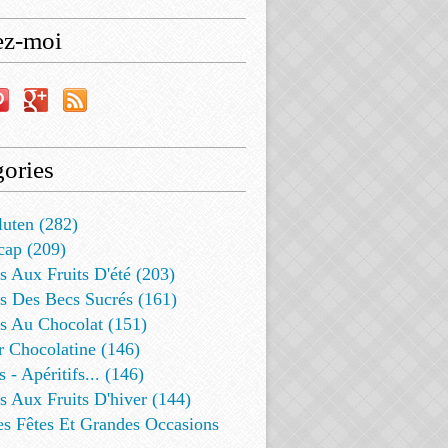
ez-moi
ories
luten (282)
cap (209)
s Aux Fruits D'été (203)
s Des Becs Sucrés (161)
ts Au Chocolat (151)
r Chocolatine (146)
s - Apéritifs... (146)
s Aux Fruits D'hiver (144)
es Fêtes Et Grandes Occasions