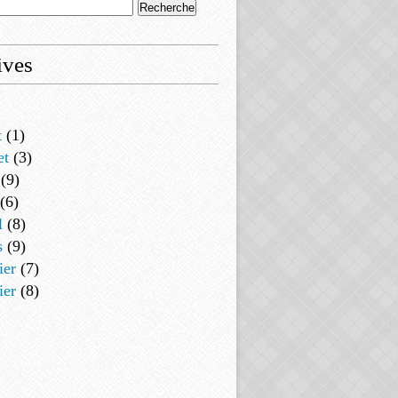
ives
t
(1)
et
(3)
(9)
(6)
l
(8)
s
(9)
ier
(7)
ier
(8)