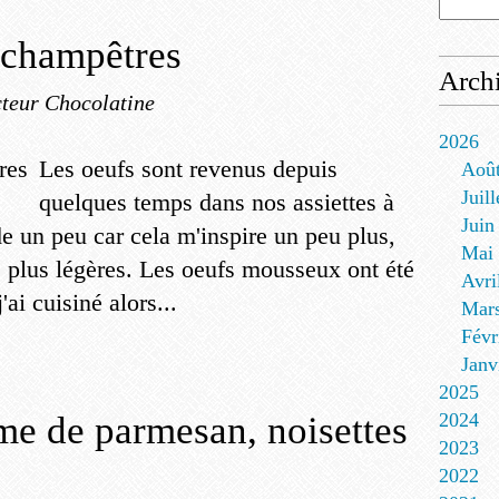
champêtres
Arch
teur Chocolatine
2026
Les oeufs sont revenus depuis
Aoû
Juill
quelques temps dans nos assiettes à
Juin
e un peu car cela m'inspire un peu plus,
Mai
es plus légères. Les oeufs mousseux ont été
Avri
'ai cuisiné alors...
Mar
Févr
Janv
2025
ème de parmesan, noisettes
2024
2023
2022