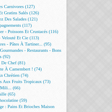
es Carnivores (127)
Et Gratins Salés (126)
ez Des Salades (121)
agnements (117)
r - Poissons Et Crustacés (116)
 Velouté Et Cie (113)
res - Pâtes À Tartiner... (95)
 Gourmandes - Restaurants - Bons
s (92)
t De Chef (81)
te À Camembert ! (74)
n Chrétien (74)
s Aux Fruits Tropicaux (73)
Mili... (66)
lle (65)
ocolatine (59)
ge : Pains Et Brioches Maison