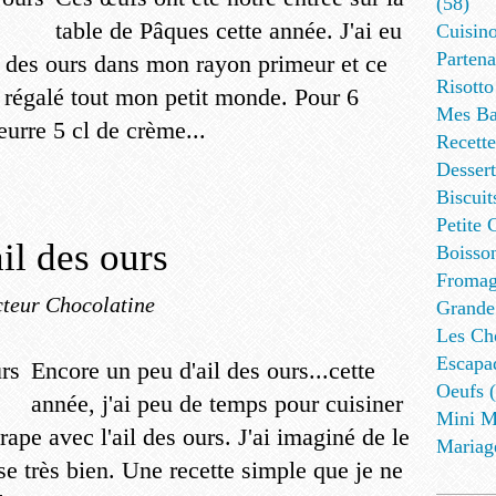
(58)
table de Pâques cette année. J'ai eu
Cuisino
Partena
il des ours dans mon rayon primeur et ce
Risotto
a régalé tout mon petit monde. Pour 6
Mes Ba
urre 5 cl de crème...
Recett
Dessert
Biscuit
Petite 
ail des ours
Boisson
Fromag
teur Chocolatine
Grande
Les Cho
Escapa
Encore un peu d'ail des ours...cette
Oeufs (
année, j'ai peu de temps pour cuisiner
Mini M
rape avec l'ail des ours. J'ai imaginé de le
Mariag
se très bien. Une recette simple que je ne