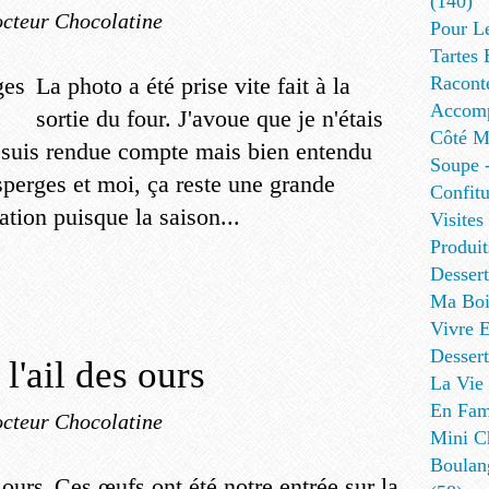
(140)
cteur Chocolatine
Pour L
Tartes 
La photo a été prise vite fait à la
Racont
Accomp
sortie du four. J'avoue que je n'étais
Côté Me
 suis rendue compte mais bien entendu
Soupe -
sperges et moi, ça reste une grande
Confitu
ation puisque la saison...
Visites
Produit
Desser
Ma Boi
Vivre E
Dessert
l'ail des ours
La Vie 
En Fami
cteur Chocolatine
Mini Ch
Boulan
Ces œufs ont été notre entrée sur la